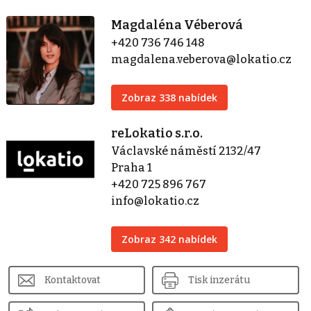
Magdaléna Véberová
+420 736 746 148
magdalena.veberova@lokatio.cz
Zobraz 338 nabídek
reLokatio s.r.o.
Václavské náměstí 2132/47
Praha 1
+420 725 896 767
info@lokatio.cz
Zobraz 342 nabídek
Kontaktovat
Tisk inzerátu