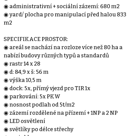
◉ administrativní + sociální zázemí: 680 m2
◉ yard/ plocha pro manipulací před halou 833
m2
SPECIFIKACE PROSTOR:
◉ areál se nachází na rozloze více než 80 ha a
nabízí budovy různých typů a standardů
◉ rastr 14 x 28
◉ d: 84,9 x š: 56 m
◉ výška 10,5 m
◉ dock: 5x, přímý vjezd pro TIR 1x
◉ parkování: 5x PKW
◉ nosnost podlah od 5t/m2
◉ zázemí rozdělené na přízemí + 1NP a 2 NP
◉ LED osvětlení
◉ světlíky po délce střechy