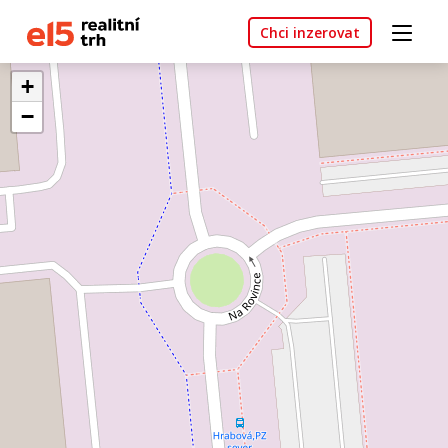
Chci inzerovat
+
−