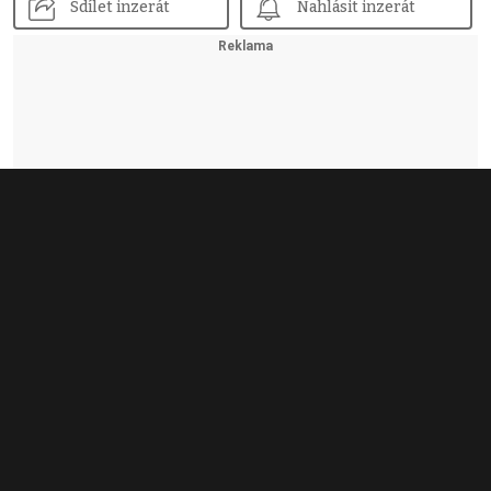
Sdílet inzerát
Nahlásit inzerát