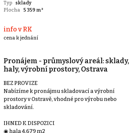
Typ
sklady
Plocha
5 359 m²
info v RK
cena k jednání
Pronájem - průmyslový areál: sklady,
haly, výrobní prostory, Ostrava
BEZ PROVIZE
Nabízíme k pronájmu skladovací a výrobní
prostory v Ostravě, vhodné pro výrobu nebo
skladování.
IHNED K DISPOZICI
◉ hala 4.679 m2