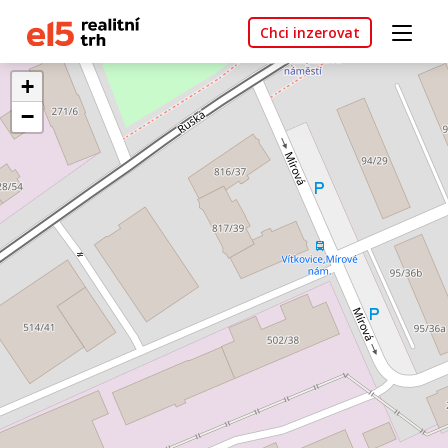
Chci inzerovat
+
−