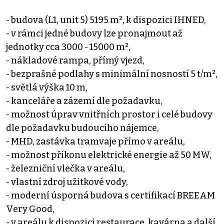
- budova (L1, unit 5) 5195 m², k dispozici IHNED,
- v rámci jedné budovy lze pronajmout až
jednotky cca 3000 - 15000 m²,
- nákladové rampa, přímý vjezd,
- bezprašné podlahy s minimální nosností 5 t/m²,
- světlá výška 10 m,
- kanceláře a zázemí dle požadavku,
- možnost úprav vnitřních prostor i celé budovy
dle požadavku budoucího nájemce,
- MHD, zastávka tramvaje přímo v areálu,
- možnost příkonu elektrické energie až 50 MW,
- železniční vlečka v areálu,
- vlastní zdroj užitkové vody,
- moderní úsporná budova s certifikací BREEAM
Very Good,
- v areálu k dispozici restaurace, kavárna a další