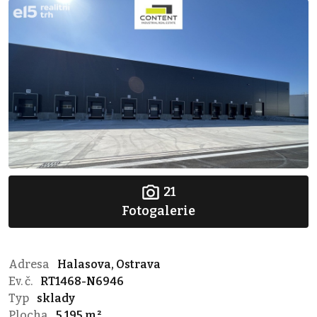
21
Fotogalerie
Adresa
Halasova, Ostrava
Ev. č.
RT1468-N6946
Typ
sklady
Plocha
5 195 m²