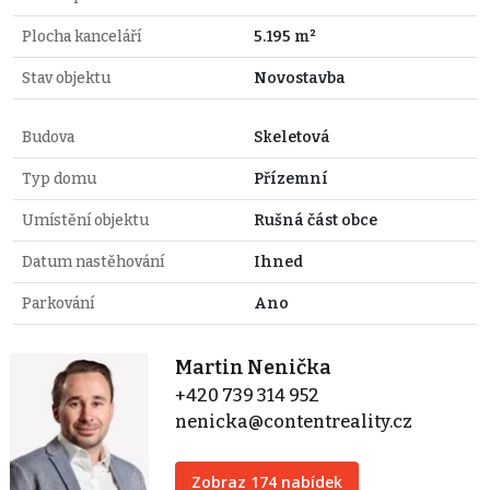
Plocha kanceláří
5.195 m²
Stav objektu
Novostavba
Budova
Skeletová
Typ domu
Přízemní
Umístění objektu
Rušná část obce
Datum nastěhování
Ihned
Parkování
Ano
Martin Nenička
+420 739 314 952
nenicka@contentreality.cz
Zobraz 174 nabídek