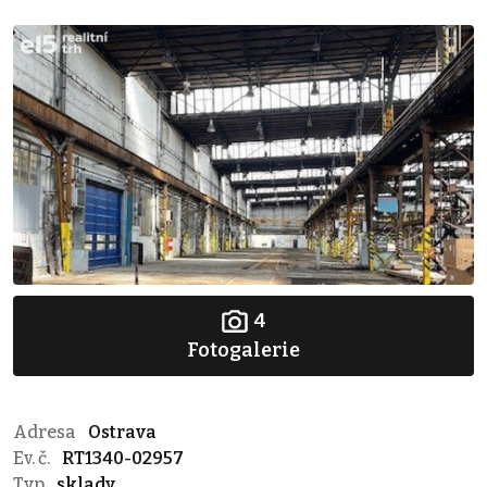
4
Fotogalerie
Adresa
Ostrava
Ev. č.
RT1340-02957
Typ
sklady