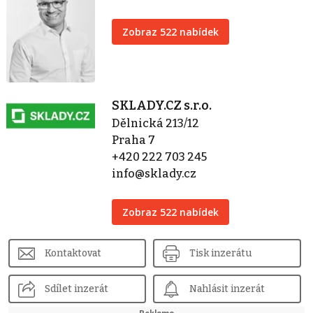
Zobraz 522 nabídek
SKLADY.CZ s.r.o.
Dělnická 213/12
Praha 7
+420 222 703 245
info@sklady.cz
Zobraz 522 nabídek
Kontaktovat
Tisk inzerátu
Sdílet inzerát
Nahlásit inzerát