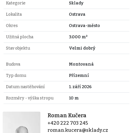
Kategorie
Sklady
Lokalita
Ostrava
Okres
Ostrava-město
Užitná plocha
3.000 m²
Stav objektu
Velmi dobrý
Budova
Montovaná
Typ domu
Přízemní
Datum nastěhování
1. září 2026
Rozměry - výška stropu
10 m
Roman Kučera
+420 222 703 245
roman.kucera@sklady.cz