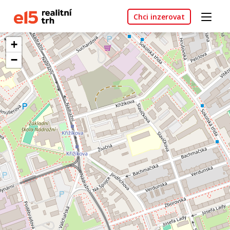
Chci inzerovat
+
−