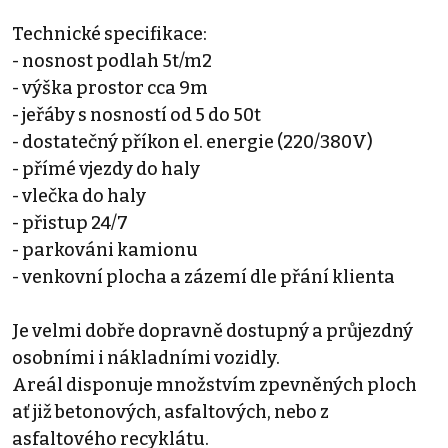
Technické specifikace:
- nosnost podlah 5t/m2
- výška prostor cca 9m
- jeřáby s nosností od 5 do 50t
- dostatečný příkon el. energie (220/380V)
- přímé vjezdy do haly
- vlečka do haly
- přistup 24/7
- parkováni kamionu
- venkovní plocha a zázemí dle přání klienta
Je velmi dobře dopravně dostupný a průjezdný
osobními i nákladními vozidly.
Areál disponuje množstvím zpevněných ploch
ať již betonových, asfaltových, nebo z
asfaltového recyklátu.