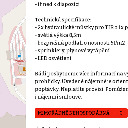
- ihned k dispozici
Technická specifikace:
- 2x hydraulické můstky pro TIR a 1x 
- světlá výška 8,5m
- bezprašná podlah o nosnosti 5t/m2
- sprinklery, plynové vytápění
- LED osvětlení
Rádi poskytneme více informací na vy
prohlídky. Uvedené nájemné je orien
poptávky. Neplatíte provizi. Pomůž
i nájemní smlouvě.
MIMOŘÁDNĚ NEHOSPODÁRNÁ
G