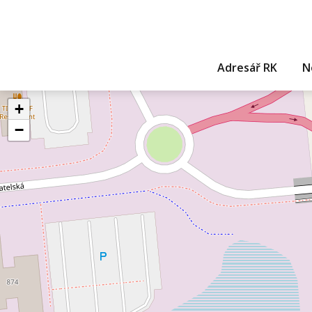
Adresář RK
N
+
−