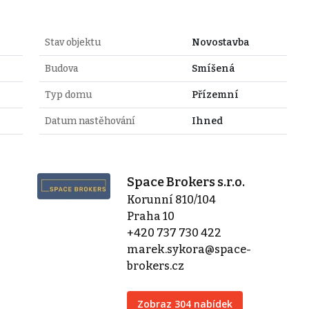
Stav objektu
Novostavba
Budova
Smíšená
Typ domu
Přízemní
Datum nastěhování
Ihned
Space Brokers s.r.o.
Korunní 810/104
Praha 10
+420 737 730 422
marek.sykora@space-
brokers.cz
Zobraz 304 nabídek