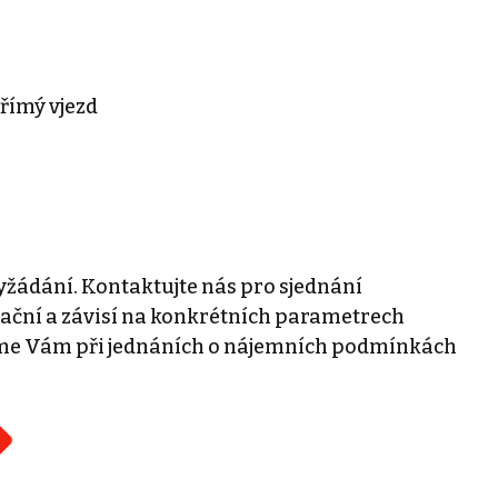
přímý vjezd
žádání. Kontaktujte nás pro sjednání
tační a závisí na konkrétních parametrech
eme Vám při jednáních o nájemních podmínkách