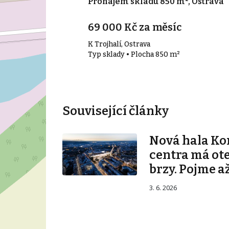
00 m², Ostrava
Pronájem skladu 850 m², Ostrava
69 000 Kč za měsíc
K Trojhalí, Ostrava
00 m²
Typ sklady • Plocha 850 m²
Související články
Nová hala K
centra má ot
brzy. Pojme až
3. 6. 2026