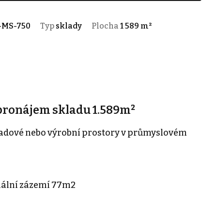
-MS-750
Typ
sklady
Plocha
1 589 m²
 pronájem skladu 1.589m²
ladové nebo výrobní prostory v průmyslovém
ciální zázemí 77m2