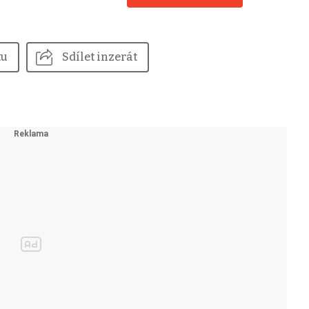
tu
Sdílet inzerát