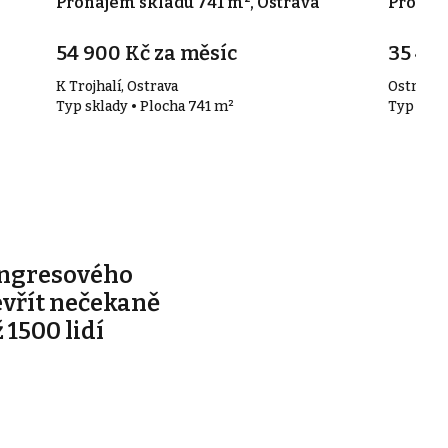
Pronájem skladu 741 m², Ostrava
Pronáje
54 900 Kč za měsíc
35 440
K Trojhalí, Ostrava
Ostrava -
Typ sklady • Plocha 741 m²
Typ skla
ongresového
evřít nečekaně
 1500 lidí