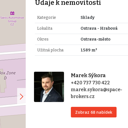
Údaje k nemovitosti
Kategorie
Sklady
Lokalita
Ostrava - Hrabová
Okres
Ostrava-město
Užitná plocha
1.589 m²
Marek Sýkora
+420 737 730 422
marek.sykora@space-
brokers.cz
Zobraz 68 nabídek