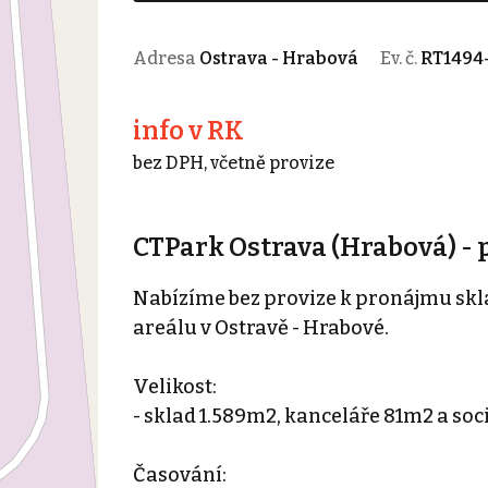
Adresa
Ostrava - Hrabová
Ev. č.
RT1494
info v RK
bez DPH, včetně provize
CTPark Ostrava (Hrabová) -
Nabízíme bez provize k pronájmu sk
areálu v Ostravě - Hrabové.
Velikost:
- sklad 1.589m2, kanceláře 81m2 a so
Časování: