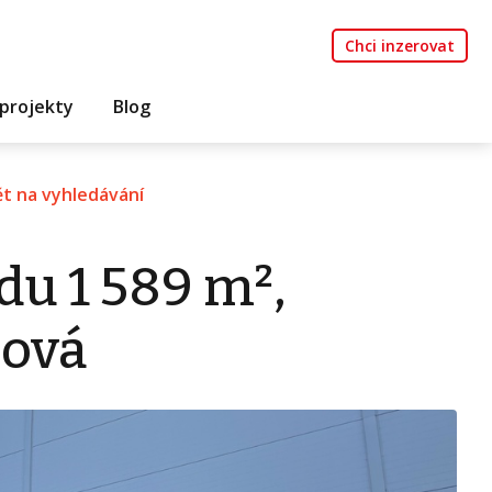
Chci inzerovat
projekty
Blog
t na vyhledávání
du 1 589 m²,
bová