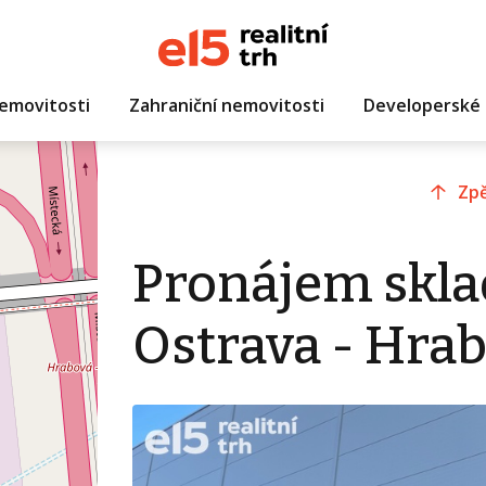
emovitosti
Zahraniční nemovitosti
Developerské 
Zpě
Pronájem skla
Ostrava - Hra