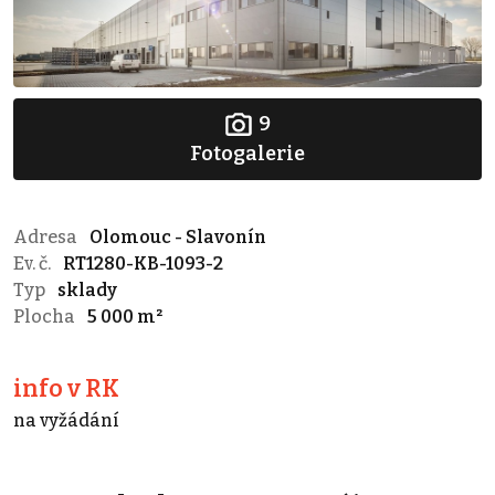
9
Fotogalerie
Adresa
Olomouc - Slavonín
Ev. č.
RT1280-KB-1093-2
Typ
sklady
Plocha
5 000 m²
info v RK
na vyžádání