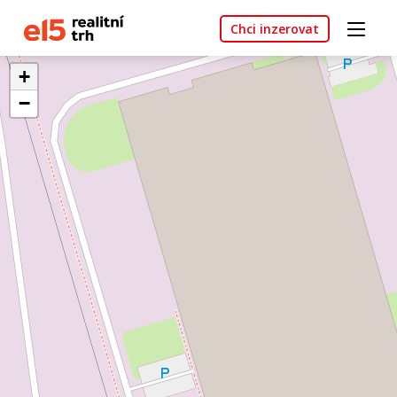
Chci inzerovat
+
−