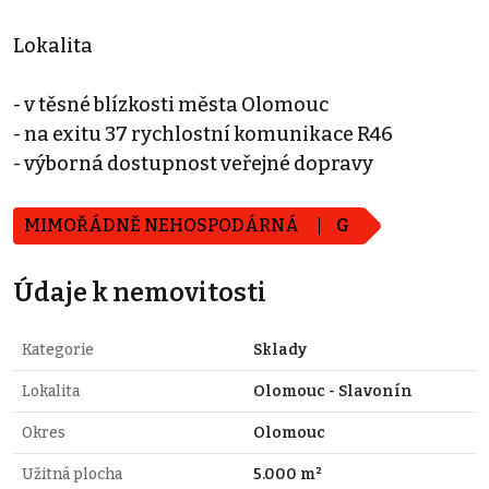
Lokalita
- v těsné blízkosti města Olomouc
- na exitu 37 rychlostní komunikace R46
- výborná dostupnost veřejné dopravy
MIMOŘÁDNĚ NEHOSPODÁRNÁ
G
Údaje k nemovitosti
Kategorie
Sklady
Lokalita
Olomouc - Slavonín
Okres
Olomouc
Užitná plocha
5.000 m²