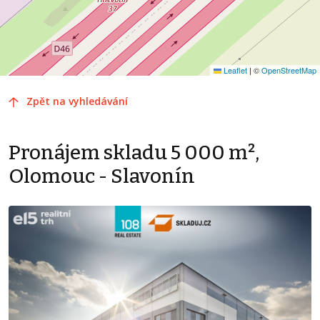
Leaflet
|
©
OpenStreetMap
Zpět na vyhledávání
Pronájem skladu 5 000 m²,
Olomouc - Slavonín