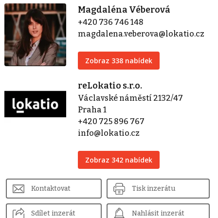
Magdaléna Véberová
+420 736 746 148
magdalena.veberova@lokatio.cz
Zobraz 338 nabídek
reLokatio s.r.o.
Václavské náměstí 2132/47
Praha 1
+420 725 896 767
info@lokatio.cz
Zobraz 342 nabídek
Kontaktovat
Tisk inzerátu
Sdílet inzerát
Nahlásit inzerát