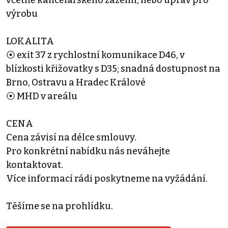
včetně kancelářského zázemí, nebo úprav pro
výrobu
LOKALITA
⦿ exit 37 z rychlostní komunikace D46, v
blízkosti křižovatky s D35; snadná dostupnost na
Brno, Ostravu a Hradec Králové
⦿ MHD v areálu
CENA
Cena závisí na délce smlouvy.
Pro konkrétní nabídku nás neváhejte
kontaktovat.
Více informací rádi poskytneme na vyžádání.
Těšíme se na prohlídku.