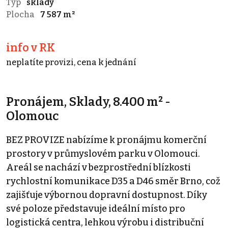
Typ
sklady
Plocha
7 587 m²
info v RK
neplatíte provizi, cena k jednání
Pronájem, Sklady, 8.400 m² -
Olomouc
BEZ PROVIZE nabízíme k pronájmu komerční
prostory v průmyslovém parku v Olomouci.
Areál se nachází v bezprostřední blízkosti
rychlostní komunikace D35 a D46 směr Brno, což
zajišťuje výbornou dopravní dostupnost. Díky
své poloze představuje ideální místo pro
logistická centra, lehkou výrobu i distribuční