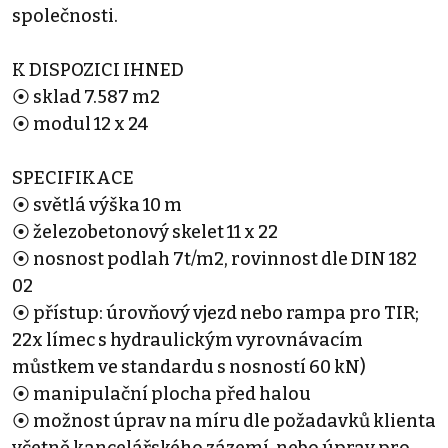
společnosti.
K DISPOZICI IHNED
⦿ sklad 7.587 m2
⦿ modul 12 x 24
SPECIFIKACE
⦿ světlá výška 10 m
⦿ železobetonový skelet 11 x 22
⦿ nosnost podlah 7t/m2, rovinnost dle DIN 182
02
⦿ přístup: úrovňový vjezd nebo rampa pro TIR;
22x límec s hydraulickým vyrovnávacím
můstkem ve standardu s nosností 60 kN)
⦿ manipulační plocha před halou
⦿ možnost úprav na míru dle požadavků klienta