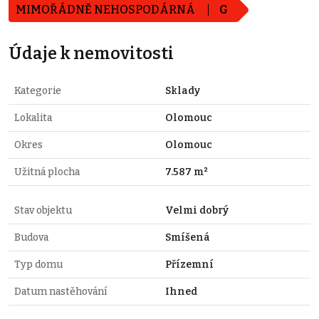
MIMOŘÁDNĚ NEHOSPODÁRNÁ
G
Údaje k nemovitosti
Kategorie
Sklady
Lokalita
Olomouc
Okres
Olomouc
Užitná plocha
7.587 m²
Stav objektu
Velmi dobrý
Budova
Smíšená
Typ domu
Přízemní
Datum nastěhování
Ihned