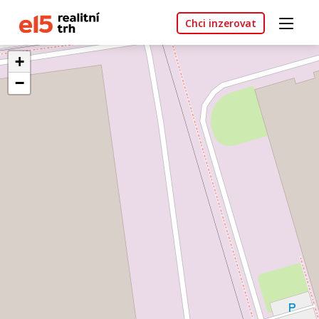
Chci inzerovat
+
−