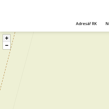
Adresář RK
N
+
−