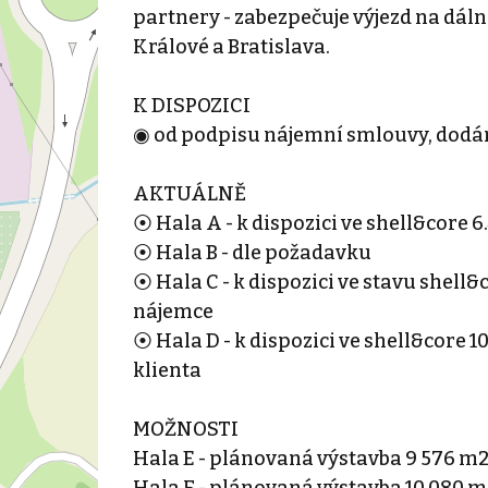
partnery - zabezpečuje výjezd na dáln
Králové a Bratislava.
K DISPOZICI
◉ od podpisu nájemní smlouvy, dodání
AKTUÁLNĚ
⦿ Hala A - k dispozici ve shell&core 
⦿ Hala B - dle požadavku
⦿ Hala C - k dispozici ve stavu shell&
nájemce
⦿ Hala D - k dispozici ve shell&core
klienta
MOŽNOSTI
Hala E - plánovaná výstavba 9 576 m
Hala F - plánovaná výstavba 10 080 m