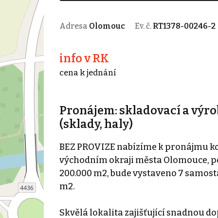
Adresa
Olomouc
Ev. č.
RT1378-00246-2
info v RK
cena k jednání
Pronájem: skladovací a výro
(sklady, haly)
BEZ PROVIZE nabízíme k pronájmu k
východním okraji města Olomouce, pob
200.000 m2, bude vystaveno 7 samost
m2.
Skvělá lokalita zajišťující snadnou d