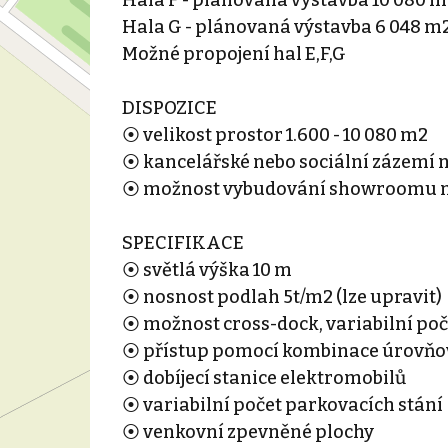
Hala G - plánovaná výstavba 6 048 m
Možné propojení hal E,F,G
DISPOZICE
⦿ velikost prostor 1.600 - 10 080 m2
⦿ kancelářské nebo sociální zázemí 
⦿ možnost vybudování showroomu ne
SPECIFIKACE
⦿ světlá výška 10 m
⦿ nosnost podlah 5t/m2 (lze upravit)
⦿ možnost cross-dock, variabilní poč
⦿ přístup pomocí kombinace úrovňov
⦿ dobíjecí stanice elektromobilů
⦿ variabilní počet parkovacích stání
⦿ venkovní zpevněné plochy