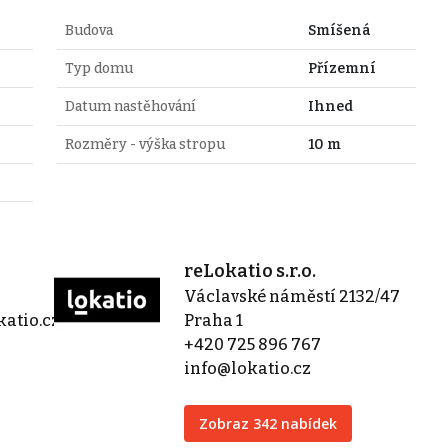
Budova
Smíšená
Typ domu
Přízemní
Datum nastěhování
Ihned
Rozměry - výška stropu
10 m
reLokatio s.r.o.
Václavské náměstí 2132/47
atio.cz
Praha 1
+420 725 896 767
info@lokatio.cz
Zobraz 342 nabídek