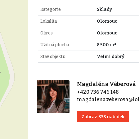
Kategorie
Sklady
Lokalita
Olomouc
Okres
Olomouc
Užitná plocha
8.500 m²
Stav objektu
Velmi dobrý
Magdaléna Véberová
+420 736 746 148
magdalena.veberova@lok
Zobraz 338 nabídek