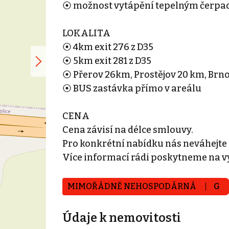
⦿ možnost vytápění tepelným čerpa
LOKALITA
⦿ 4km exit 276 z D35
⦿ 5km exit 281 z D35
⦿ Přerov 26km, Prostějov 20 km, Brn
⦿ BUS zastávka přímo v areálu
CENA
Cena závisí na délce smlouvy.
Pro konkrétní nabídku nás neváhejte
Více informací rádi poskytneme na v
MIMOŘÁDNĚ NEHOSPODÁRNÁ
G
Údaje k nemovitosti