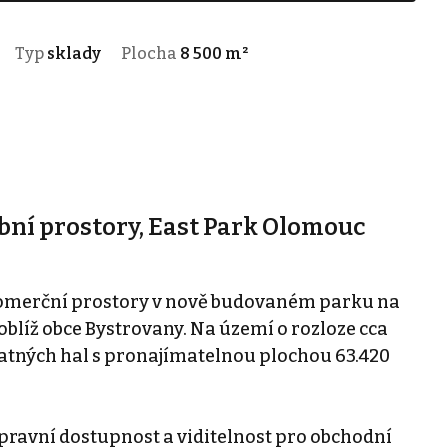
Typ
sklady
Plocha
8 500 m²
bní prostory, East Park Olomouc
omerční prostory v nově budovaném parku na
líž obce Bystrovany. Na území o rozloze cca
atných hal s pronajímatelnou plochou 63.420
opravní dostupnost a viditelnost pro obchodní