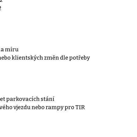
2
na míru
bo klientských změn dle potřeby
et parkovacích stání
ého vjezdu nebo rampy pro TIR