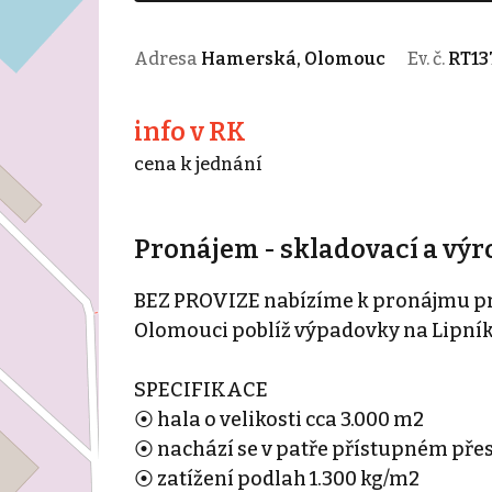
Adresa
Hamerská, Olomouc
Ev. č.
RT13
info v RK
cena k jednání
Pronájem - skladovací a výr
BEZ PROVIZE nabízíme k pronájmu pr
Olomouci poblíž výpadovky na Lipník 
SPECIFIKACE
⦿ hala o velikosti cca 3.000 m2
⦿ nachází se v patře přístupném přes
⦿ zatížení podlah 1.300 kg/m2