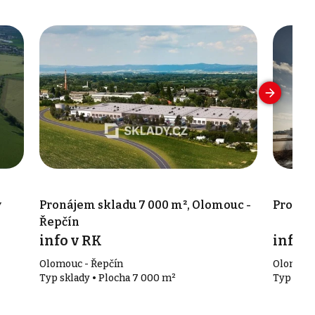
v
Pronájem skladu 7 000 m², Olomouc -
Pronáj
Řepčín
info v RK
info v
Olomouc - Řepčín
Olomou
Typ sklady • Plocha 7 000 m²
Typ skla