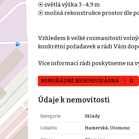
⦿ světlá výška 3 - 4,9 m
⦿ možná rekonstrukce prostor dle 
Vzhledem k velké rozmanitosti volný
konkrétní požadavek a rádi Vám dop
Více informací rádi poskytneme na v
MIMOŘÁDNĚ NEHOSPODÁRNÁ
G
Údaje k nemovitosti
Kategorie
Sklady
Lokalita
Hamerská, Olomouc