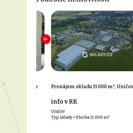
300 m², Olomouc
Pronájem skladu 11 000 m², Uničo
info v RK
Uničov
00 m²
Typ sklady • Plocha 11 000 m²