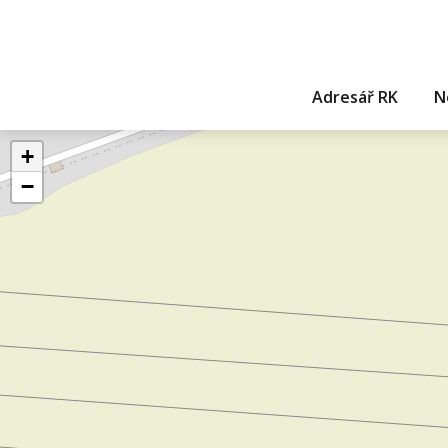
Adresář RK
N
+
−