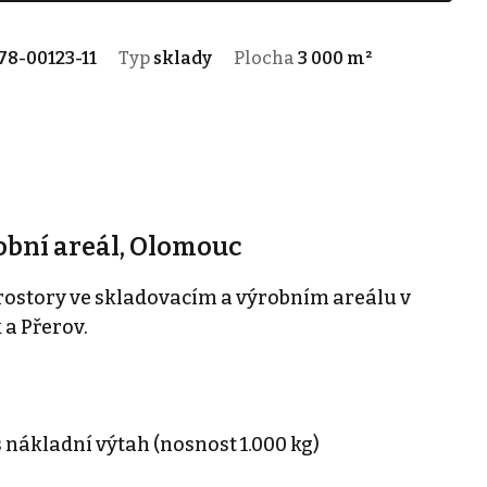
78-00123-11
Typ
sklady
Plocha
3 000 m²
obní areál, Olomouc
ostory ve skladovacím a výrobním areálu v
a Přerov.
 nákladní výtah (nosnost 1.000 kg)