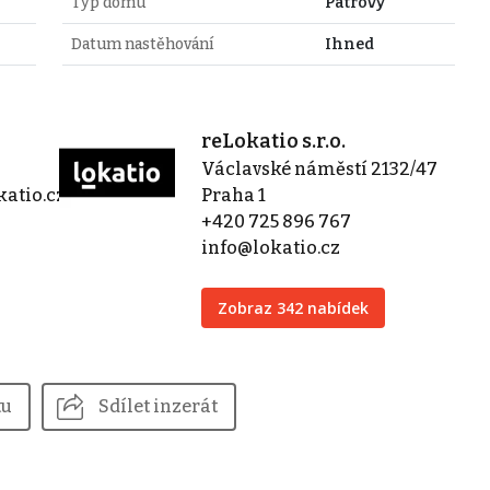
Typ domu
Patrový
Datum nastěhování
Ihned
reLokatio s.r.o.
Václavské náměstí 2132/47
atio.cz
Praha 1
+420 725 896 767
info@lokatio.cz
Zobraz 342 nabídek
tu
Sdílet inzerát