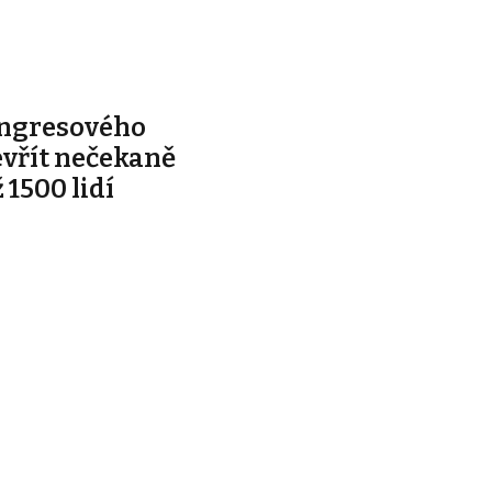
ongresového
evřít nečekaně
 1500 lidí