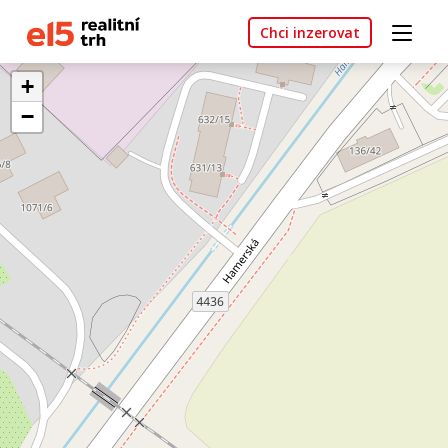
Chci inzerovat
+
−