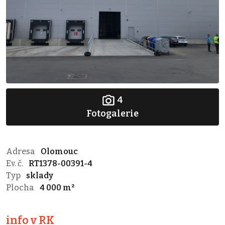
4
Fotogalerie
Adresa
Olomouc
Ev. č.
RT1378-00391-4
Typ
sklady
Plocha
4 000 m²
info v RK