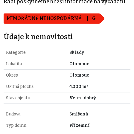
Rádi poskytneme bližší informace na vyžádání.
MIMOŘÁDNĚ NEHOSPODÁRNÁ
G
Údaje k nemovitosti
Kategorie
Sklady
Lokalita
Olomouc
Okres
Olomouc
Užitná plocha
4.000 m²
Stav objektu
Velmi dobrý
Budova
Smíšená
Typ domu
Přízemní