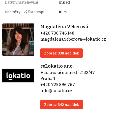
Datum nastěhování
Ihned
Rozměry - výška stropu
10 m
Magdaléna Véberová
+420 736 746 148
magdalena.veberova@lokatio.cz
Zobraz 338 nabídek
reLokatio s.r.o.
Václavské náměstí 2132/47
Praha 1
+420 725 896 767
info@lokatio.cz
Zobraz 342 nabídek