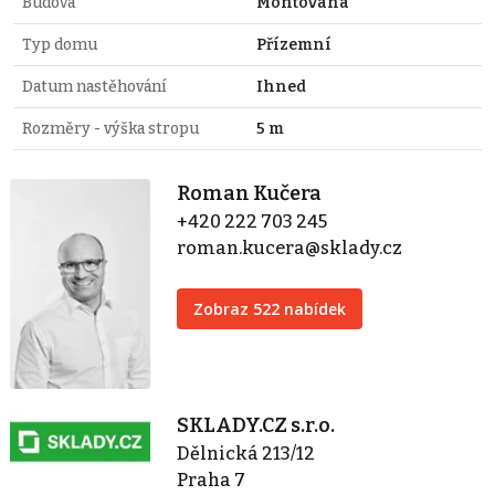
Budova
Montovaná
Typ domu
Přízemní
Datum nastěhování
Ihned
Rozměry - výška stropu
5 m
Roman Kučera
+420 222 703 245
roman.kucera@sklady.cz
Zobraz 522 nabídek
SKLADY.CZ s.r.o.
Dělnická 213/12
Praha 7