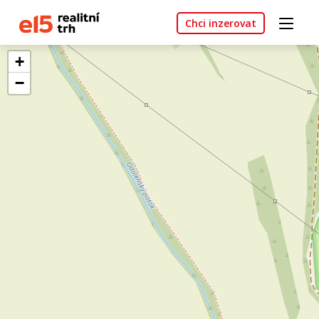
Chci inzerovat
+
−