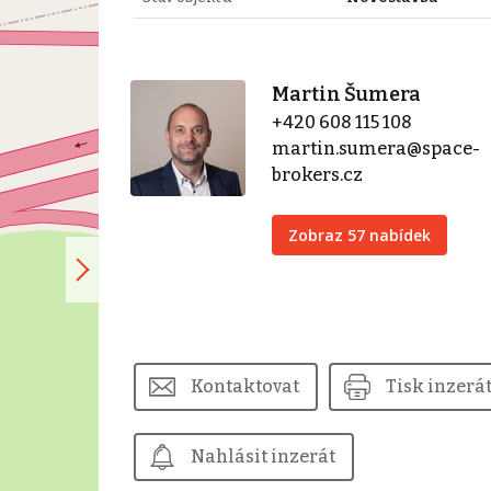
Martin Šumera
+420 608 115 108
martin.sumera@space-
brokers.cz
Zobraz 57 nabídek
Kontaktovat
Tisk inzerá
Nahlásit inzerát