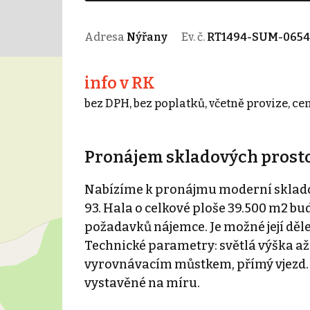
Adresa
Nýřany
Ev. č.
RT1494-SUM-0654
info v RK
bez DPH, bez poplatků, včetně provize, ce
Pronájem skladových prostor
Nabízíme k pronájmu moderní skladov
93. Hala o celkové ploše 39.500 m2 b
požadavků nájemce. Je možné její děle
Technické parametry: světlá výška až 
vyrovnávacím můstkem, přímý vjezd. 
vystavěné na míru.