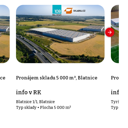
ice
Pronájem skladu 5 000 m², Blatnice
Pronáje
info v RK
info v
Blatnice 1/1, Blatnice
Tyršova 
Typ sklady • Plocha 5 000 m²
Typ skla