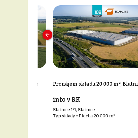
79 m², Blatnice
Pronájem skladu 20 000 m², Blatn
info v RK
Blatnice 1/1, Blatnice
79 m²
Typ sklady • Plocha 20 000 m²