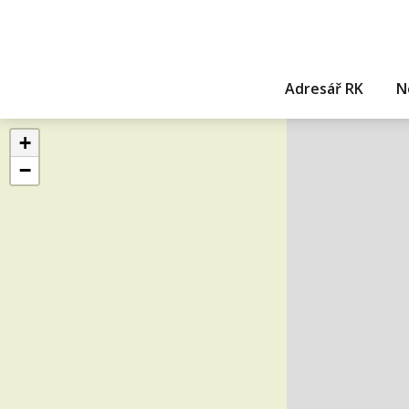
Adresář RK
N
+
−