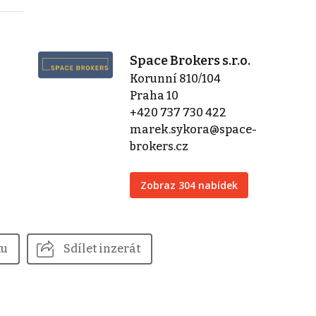
Space Brokers s.r.o.
Korunní 810/104
Praha 10
+420 737 730 422
marek.sykora@space-
brokers.cz
Zobraz 304 nabídek
tu
Sdílet inzerát