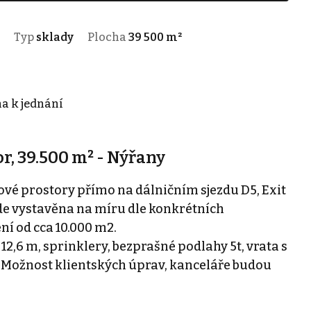
Typ
sklady
Plocha
39 500 m²
na k jednání
, 39.500 m² - Nýřany
é prostory přímo na dálničním sjezdu D5, Exit
ude vystavěna na míru dle konkrétních
ní od cca 10.000 m2.
12,6 m, sprinklery, bezprašné podlahy 5t, vrata s
Možnost klientských úprav, kanceláře budou