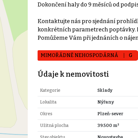
Dokončení haly do 9 měsíců od podpi
Kontaktujte nás pro sjednání prohlídk
konkrétních parametrech poptávky. N
Pomůžeme Vám při jednáních o náje
MIMOŘÁDNĚ NEHOSPODÁRNÁ
G
Údaje k nemovitosti
Kategorie
Sklady
Lokalita
Nýřany
Okres
Plzeň-sever
Užitná plocha
39.500 m²
Stav objektu
Novostavba