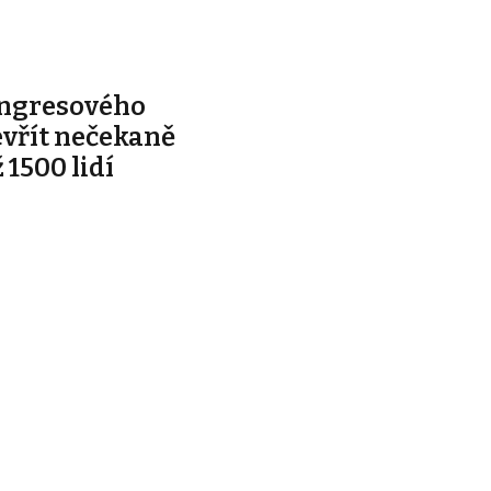
ongresového
evřít nečekaně
 1500 lidí