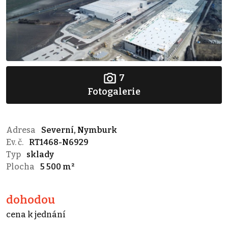
7
Fotogalerie
Adresa
Severní, Nymburk
Ev. č.
RT1468-N6929
Typ
sklady
Plocha
5 500 m²
dohodou
cena k jednání