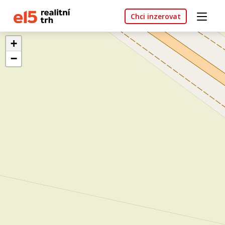
Chci inzerovat
+
−