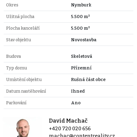
Okres
Nymburk
Užitná plocha
5.500 m²
Plocha kanceláří
5.500 m²
Stav objektu
Novostavba
Budova
Skeletová
Typ domu
Přízemní
Umístění objektu
Rušná část obce
Datum nastěhování
Ihned
Parkování
Ano
David Machač
+420 720 020 656
machac@contentreality.cz