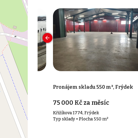
000 m², Paskov
Pronájem skladu 550 m², Frýdek
75 000 Kč za měsíc
Křižíkova 1774, Frýdek
00 m²
Typ sklady • Plocha 550 m²