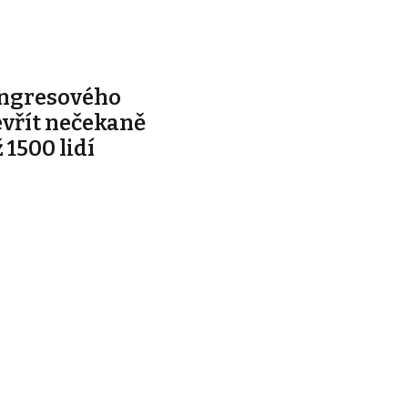
ongresového
evřít nečekaně
 1500 lidí