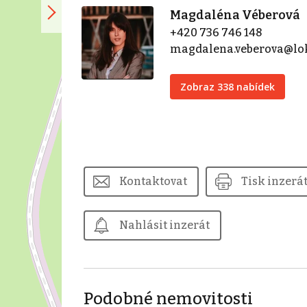
Magdaléna Véberová
+420 736 746 148
magdalena.veberova@lok
Zobraz 338 nabídek
Kontaktovat
Tisk inzerá
Nahlásit inzerát
Podobné nemovitosti