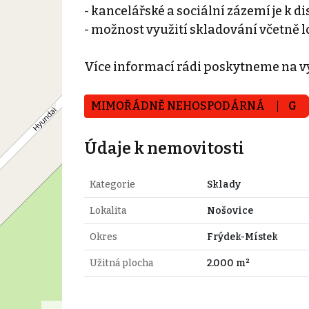
- kancelářské a sociální zázemí je k di
- možnost využití skladování včetně l
Více informací rádi poskytneme na v
MIMOŘÁDNĚ NEHOSPODÁRNÁ
G
Údaje k nemovitosti
Kategorie
Sklady
Lokalita
Nošovice
Okres
Frýdek-Místek
Užitná plocha
2.000 m²