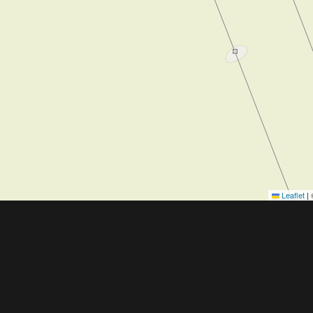
Leaflet
|
Obchodní 