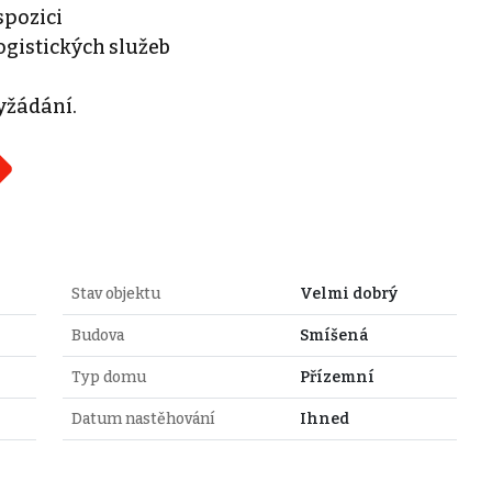
spozici
ogistických služeb
yžádání.
Stav objektu
Velmi dobrý
Budova
Smíšená
Typ domu
Přízemní
Datum nastěhování
Ihned