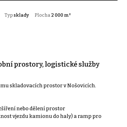
Typ
sklady
Plocha
2 000 m²
bní prostory, logistické služby
mu skladovacích prostor v Nošovicích.
zšíření nebo dělení prostor
žnost vjezdu kamionu do haly) a ramp pro