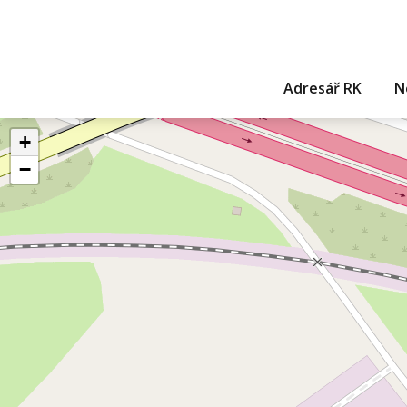
Adresář RK
N
+
−