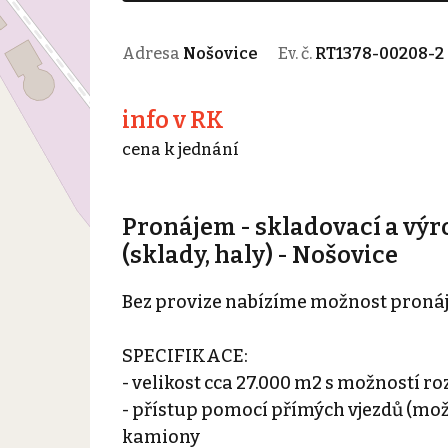
Adresa
Nošovice
Ev. č.
RT1378-00208-2
info v RK
cena k jednání
Pronájem - skladovací a výro
(sklady, haly) - Nošovice
Bez provize nabízíme možnost pronáj
SPECIFIKACE:
- velikost cca 27.000 m2 s možností ro
- přístup pomocí přímých vjezdů (mo
kamiony