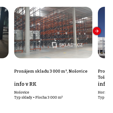
Pronájem skladu 3 000 m², Nošovice
Pronáje
Tošano
info v RK
info v
Nošovice
Horní To
Typ sklady • Plocha 3 000 m²
Typ skla