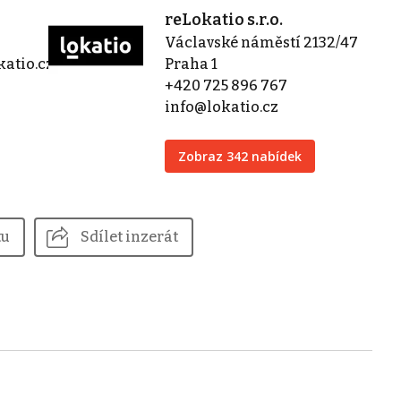
reLokatio s.r.o.
Václavské náměstí 2132/47
atio.cz
Praha 1
+420 725 896 767
info@lokatio.cz
Zobraz 342 nabídek
tu
Sdílet inzerát