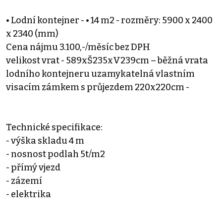
• Lodní kontejner - • 14 m2 - rozměry: 5900 x 2400
x 2340 (mm)
Cena nájmu 3.100,-/měsíc bez DPH
velikost vrat - 589xŠ235xV239cm – běžná vrata
lodního kontejneru uzamykatelná vlastním
visacím zámkem s průjezdem 220x220cm -
Technické specifikace:
- výška skladu 4 m
- nosnost podlah 5t/m2
- přímý vjezd
- zázemí
- elektrika