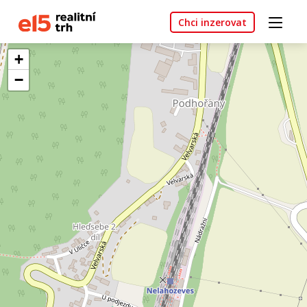
Chci inzerovat
+
−