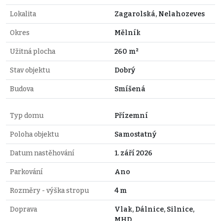
Lokalita
Zagarolská, Nelahozeves
Okres
Mělník
Užitná plocha
260 m²
Stav objektu
Dobrý
Budova
Smíšená
Typ domu
Přízemní
Poloha objektu
Samostatný
Datum nastěhování
1. září 2026
Parkování
Ano
Rozměry - výška stropu
4 m
Doprava
Vlak, Dálnice, Silnice,
MHD