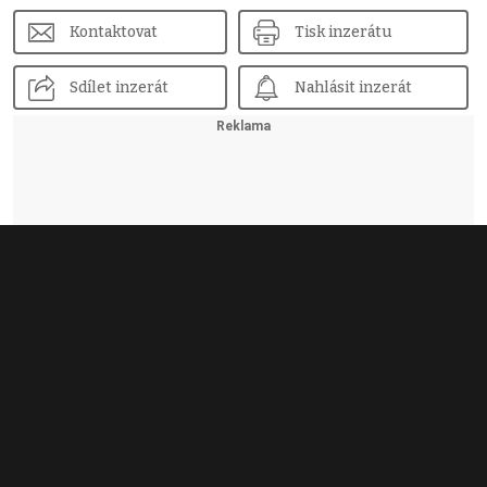
Kontaktovat
Tisk inzerátu
Sdílet inzerát
Nahlásit inzerát