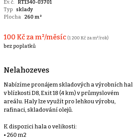
Ev. č.
RT1340-03701
Typ
sklady
Plocha
260 m²
100 Kč za m²/měsíc
(1 200 Kč za m²/rok)
bez poplatků
Nelahozeves
Nabízíme pronájem skladových a výrobních hal
v blízkosti D8, Exit 18 (4 km) v průmyslovém
areálu. Haly lze využít pro lehkou výrobu,
rafinaci, skladování olejů.
K dispozici hala o velikosti:
• 260 m2