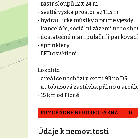
- rastr sloupů 12 x 24 m
- světlá výška prostor až 11,5 m
- hydraulické můstky a přímé vjezdy
- kanceláře, sociální zázemí nebo s
- dostatečné manipulační i parkovací
- sprinklery
- LED osvětlení
Lokalita
- areál se nachází u exitu 93 na D5
- autobusová zastávka přímo u areál
- 15 km od Plzně
MIMOŘÁDNĚ NEHOSPODÁRNÁ
G
Údaje k nemovitosti