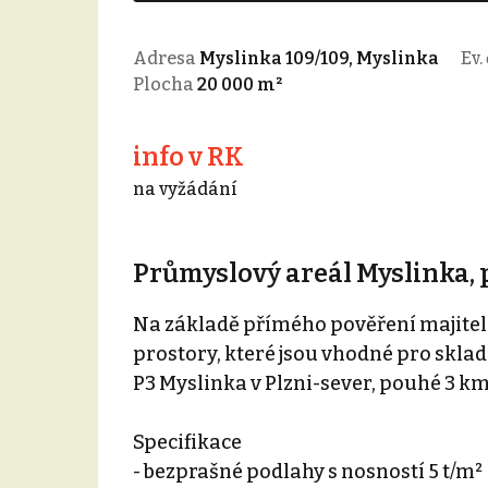
Adresa
Myslinka 109/109, Myslinka
Ev. 
Plocha
20 000 m²
info v RK
na vyžádání
Průmyslový areál Myslinka,
Na základě přímého pověření majitel
prostory, které jsou vhodné pro skl
P3 Myslinka v Plzni-sever, pouhé 3 km
Specifikace
- bezprašné podlahy s nosností 5 t/m²