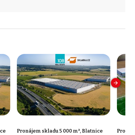
ice
Pronájem skladu 5 000 m², Blatnice
Pronáje