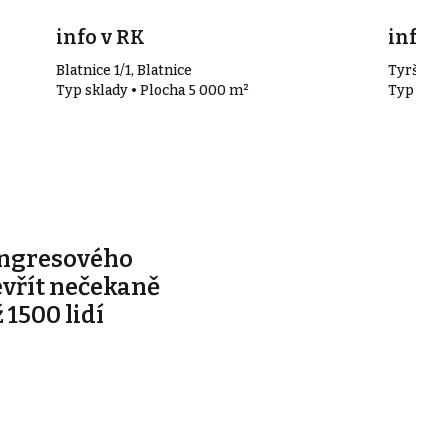
info v RK
info v
Blatnice 1/1, Blatnice
Tyršova 
Typ sklady • Plocha 5 000 m²
Typ skla
ongresového
evřít nečekaně
 1500 lidí