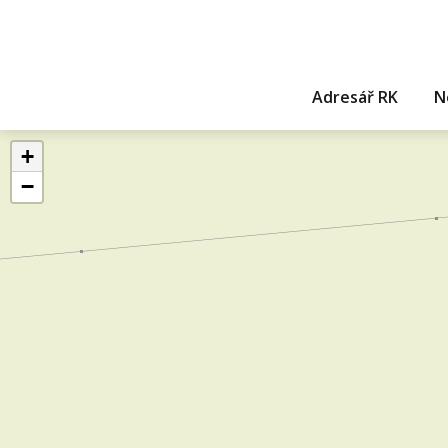
Adresář RK
N
+
−