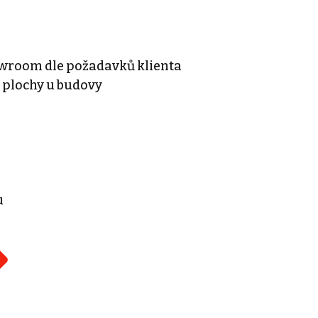
howroom dle požadavků klienta
 plochy u budovy
u