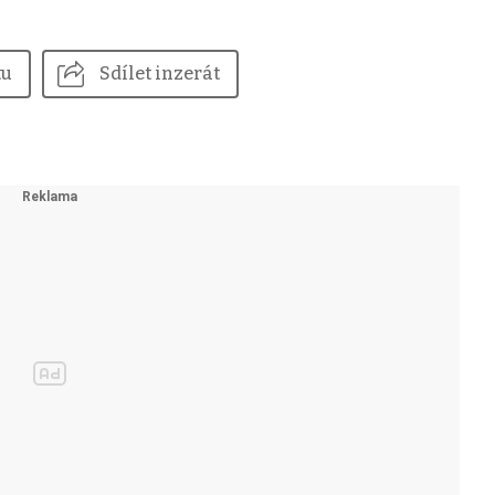
tu
Sdílet inzerát