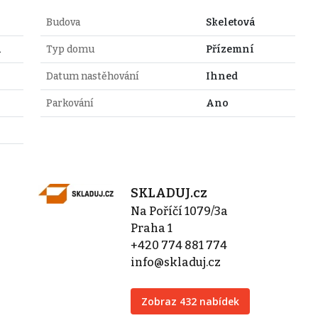
Budova
Skeletová
a
Typ domu
Přízemní
Datum nastěhování
Ihned
Parkování
Ano
SKLADUJ.cz
Na Poříčí 1079/3a
Praha 1
+420 774 881 774
info@skladuj.cz
Zobraz 432 nabídek