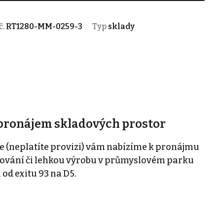
č.
RT1280-MM-0259-3
Typ
sklady
 pronájem skladových prostor
e (neplatíte provizi) vám nabízíme k pronájmu
adování či lehkou výrobu v průmyslovém parku
 od exitu 93 na D5.