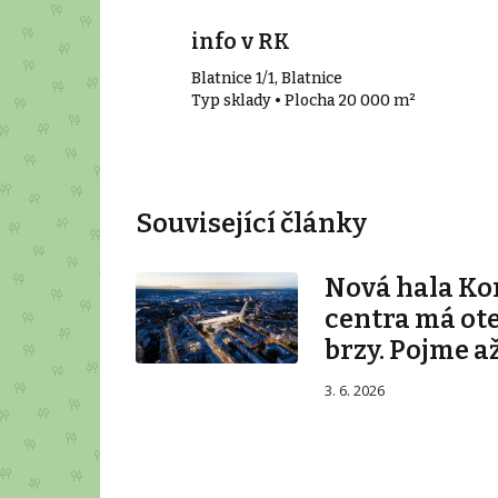
info v RK
Blatnice 1/1, Blatnice
79 m²
Typ sklady • Plocha 20 000 m²
Související články
Nová hala K
centra má ot
brzy. Pojme až
3. 6. 2026