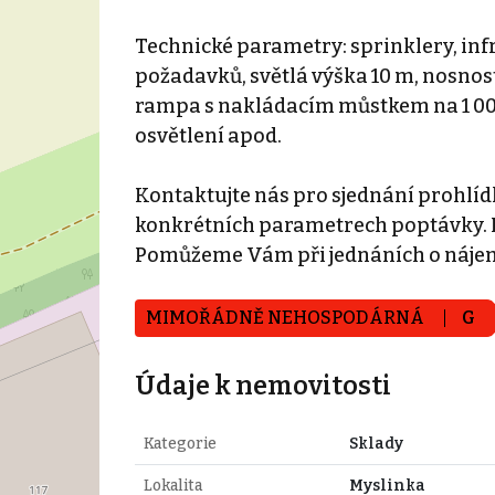
Technické parametry: sprinklery, inf
požadavků, světlá výška 10 m, nosnos
rampa s nakládacím můstkem na 1 000 
osvětlení apod.
Kontaktujte nás pro sjednání prohlídk
konkrétních parametrech poptávky. N
Pomůžeme Vám při jednáních o náje
MIMOŘÁDNĚ NEHOSPODÁRNÁ
G
Údaje k nemovitosti
Kategorie
Sklady
Lokalita
Myslinka