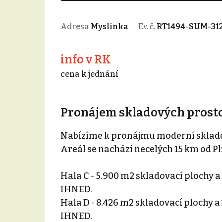
Adresa
Myslinka
Ev. č.
RT1494-SUM-31
info v RK
cena k jednání
Pronájem skladových prostor
Nabízíme k pronájmu moderní sklado
Areál se nachází necelých 15 km od Plz
Hala C - 5.900 m2 skladovací plochy a
IHNED.
Hala D - 8.426 m2 skladovací plochy a
IHNED.