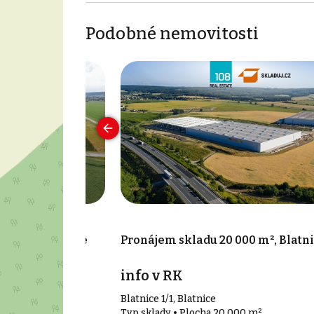
Podobné nemovitosti
79 m², Blatnice
Pronájem skladu 20 000 m², Blatn
info v RK
Blatnice 1/1, Blatnice
79 m²
Typ sklady • Plocha 20 000 m²