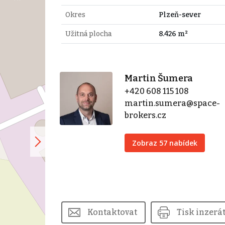
Okres
Plzeň-sever
Užitná plocha
8.426 m²
Martin Šumera
+420 608 115 108
martin.sumera@space-
brokers.cz
Zobraz 57 nabídek
Kontaktovat
Tisk inzerá