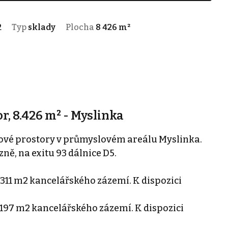
2
Typ
sklady
Plocha
8 426 m²
, 8.426 m² - Myslinka
vé prostory v průmyslovém areálu Myslinka.
ně, na exitu 93 dálnice D5.
 311 m2 kancelářského zázemí. K dispozici
 197 m2 kancelářského zázemí. K dispozici