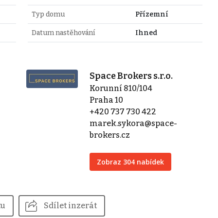
Typ domu
Přízemní
Datum nastěhování
Ihned
Space Brokers s.r.o.
Korunní 810/104
Praha 10
+420 737 730 422
marek.sykora@space-
brokers.cz
Zobraz 304 nabídek
tu
Sdílet inzerát