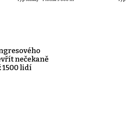
ongresového
evřít nečekaně
 1500 lidí