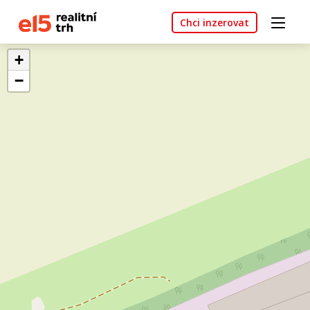
Chci inzerovat
+
−