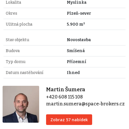
Lokalita
Myslinka
Okres
Plzeň-sever
Užitná plocha
5.900 m²
Stav objektu
Novostavba
Budova
Smíšená
Typ domu
Přízemní
Datum nastěhování
Ihned
Martin Šumera
+420 608 115 108
martin.sumera@space-brokers.cz
Zobraz 57 nabídek