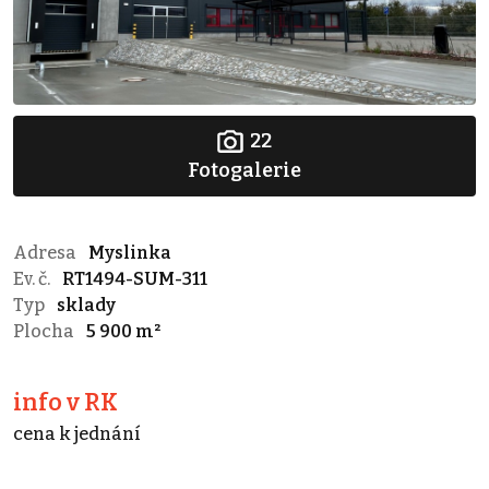
22
Fotogalerie
Adresa
Myslinka
Ev. č.
RT1494-SUM-311
Typ
sklady
Plocha
5 900 m²
info v RK
cena k jednání