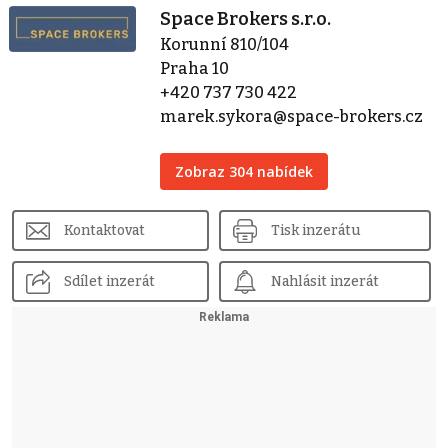
Space Brokers s.r.o.
Korunní 810/104
Praha 10
+420 737 730 422
marek.sykora@space-brokers.cz
Zobraz 304 nabídek
Kontaktovat
Tisk inzerátu
Sdílet inzerát
Nahlásit inzerát