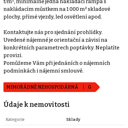
t/m², minimálně jedna nakládací rampa s
nakládacím můstkem na 1 000 m² skladové
plochy, přímé vjezdy, led osvětlení apod.
Kontaktujte nás pro sjednání prohlídky.
Uvedené nájemné je orientační a závisí na
konkrétních parametrech poptávky. Neplatíte
provizi.
Pomůžeme Vám při jednáních o nájemních
podmínkách i nájemní smlouvě.
MIMOŘÁDNĚ NEHOSPODÁRNÁ
G
Údaje k nemovitosti
Kategorie
Sklady