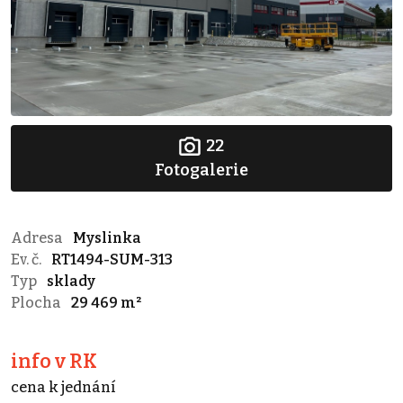
22
Fotogalerie
Adresa
Myslinka
Ev. č.
RT1494-SUM-313
Typ
sklady
Plocha
29 469 m²
info v RK
cena k jednání