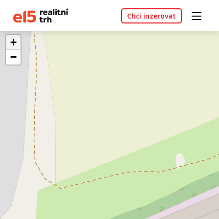
Chci inzerovat
+
−