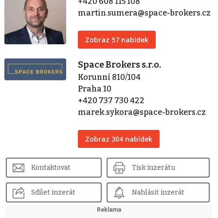
+420 608 115 108
martin.sumera@space-brokers.cz
Zobraz 57 nabídek
Space Brokers s.r.o.
Korunní 810/104
Praha 10
+420 737 730 422
marek.sykora@space-brokers.cz
Zobraz 304 nabídek
Kontaktovat
Tisk inzerátu
Sdílet inzerát
Nahlásit inzerát