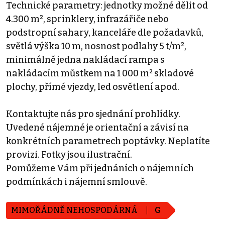
Technické parametry: jednotky možné dělit od
4.300 m², sprinklery, infrazářiče nebo
podstropní sahary, kanceláře dle požadavků,
světlá výška 10 m, nosnost podlahy 5 t/m²,
minimálně jedna nakládací rampa s
nakládacím můstkem na 1 000 m² skladové
plochy, přímé vjezdy, led osvětlení apod.
Kontaktujte nás pro sjednání prohlídky.
Uvedené nájemné je orientační a závisí na
konkrétních parametrech poptávky. Neplatíte
provizi. Fotky jsou ilustrační.
Pomůžeme Vám při jednáních o nájemních
podmínkách i nájemní smlouvě.
MIMOŘÁDNĚ NEHOSPODÁRNÁ
G