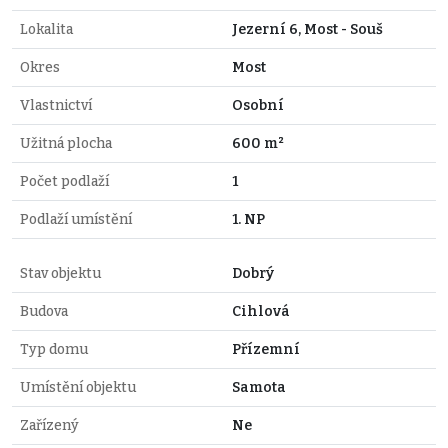
Lokalita
Jezerní 6, Most - Souš
Okres
Most
Vlastnictví
Osobní
Užitná plocha
600 m²
Počet podlaží
1
Podlaží umístění
1. NP
Stav objektu
Dobrý
Budova
Cihlová
Typ domu
Přízemní
Umístění objektu
Samota
Zařízený
Ne