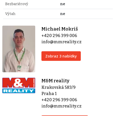
Bezbariérový
ne
Výtah
ne
Michael Mokriš
+420 296 399 006
info@mmreality.cz
Zobraz 3 nabídky
M&M reality
Krakovská 583/9
Praha 1
+420 296 399 006
info@mmreality.cz