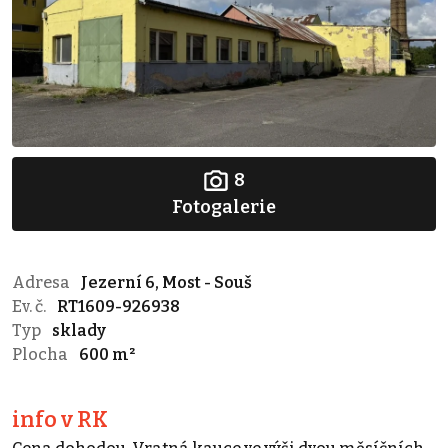
8
Fotogalerie
Adresa
Jezerní 6, Most - Souš
Ev. č.
RT1609-926938
Typ
sklady
Plocha
600 m²
info v RK