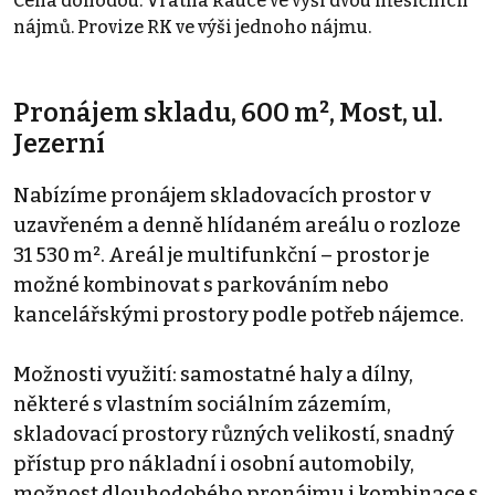
Cena dohodou. Vratná kauce ve výši dvou měsíčních
nájmů. Provize RK ve výši jednoho nájmu.
Pronájem skladu, 600 m², Most, ul.
Jezerní
Nabízíme pronájem skladovacích prostor v
uzavřeném a denně hlídaném areálu o rozloze
31 530 m². Areál je multifunkční – prostor je
možné kombinovat s parkováním nebo
kancelářskými prostory podle potřeb nájemce.
Možnosti využití: samostatné haly a dílny,
některé s vlastním sociálním zázemím,
skladovací prostory různých velikostí, snadný
přístup pro nákladní i osobní automobily,
možnost dlouhodobého pronájmu i kombinace s