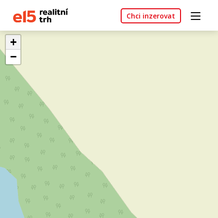
Chci inzerovat
+
−