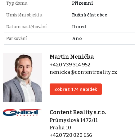
Typ domu
Přízemní
Umístění objektu
Rušná část obce
Datum nastěhování
Ihned
Parkování
Ano
Martin Nenička
+420 739 314 952
nenicka@contentreality.cz
Zobraz 174 nabídek
Content Reality s.r.o.
Průmyslová 1472/11
Praha 10
+420 720 020 656