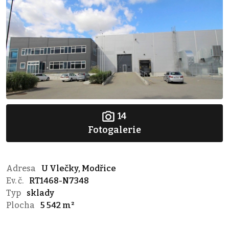
14
Fotogalerie
Adresa
U Vlečky, Modřice
Ev. č.
RT1468-N7348
Typ
sklady
Plocha
5 542 m²