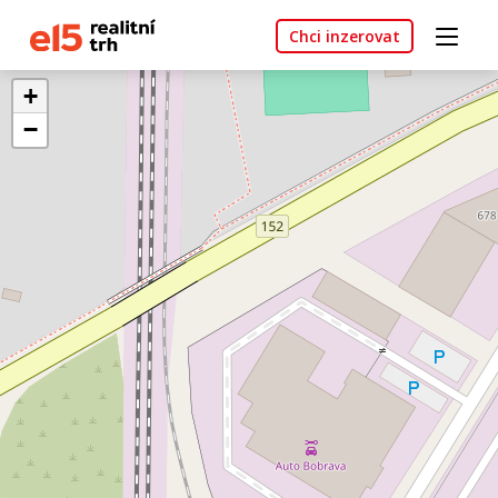
Chci inzerovat
+
−