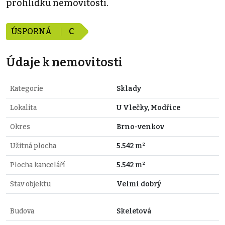
prohlídku nemovitosti.
ÚSPORNÁ
C
Údaje k nemovitosti
Kategorie
Sklady
Lokalita
U Vlečky, Modřice
Okres
Brno-venkov
Užitná plocha
5.542 m²
Plocha kanceláří
5.542 m²
Stav objektu
Velmi dobrý
Budova
Skeletová