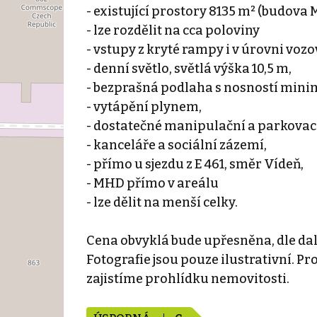
- existující prostory 8135 m² (budova 
- lze rozdělit na cca poloviny
- vstupy z kryté rampy i v úrovni vozo
- denní světlo, světlá výška 10,5 m,
- bezprašná podlaha s nosností minim
- vytápění plynem,
- dostatečné manipulační a parkovac
- kanceláře a sociální zázemí,
- přímo u sjezdu z E 461, směr Vídeň,
- MHD přímo v areálu
- lze dělit na menší celky.
Cena obvyklá bude upřesněna, dle da
Fotografie jsou pouze ilustrativní. P
zajistíme prohlídku nemovitosti.