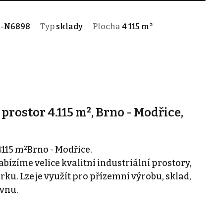
8-N6898
Typ
sklady
Plocha
4 115 m²
rostor 4.115 m², Brno - Modřice,
115 m²Brno - Modřice.
abízíme velice kvalitní industriální prostory,
. Lze je využít pro přízemní výrobu, sklad,
vnu.