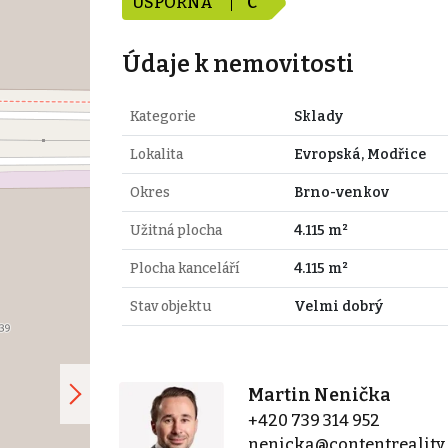
ÚSPORNÁ
C
Údaje k nemovitosti
Kategorie
Sklady
Lokalita
Evropská, Modřice
Okres
Brno-venkov
Užitná plocha
4.115 m²
Plocha kanceláří
4.115 m²
Stav objektu
Velmi dobrý
Martin Nenička
+420 739 314 952
nenicka@contentreality.