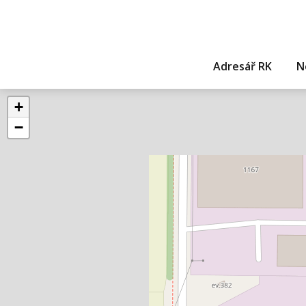
Adresář RK
N
+
−