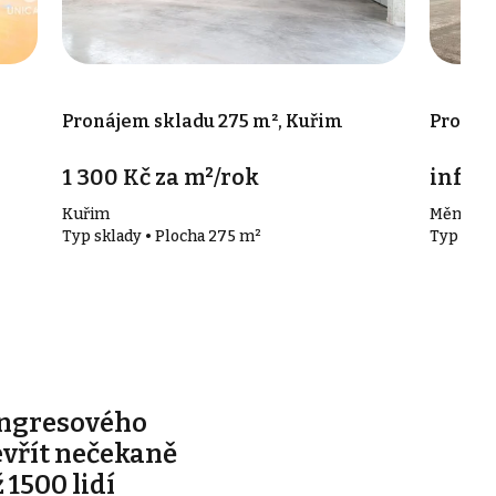
Pronájem skladu 275 m², Kuřim
Pronáj
1 300 Kč za m²/rok
info v
Kuřim
Měnín
Typ sklady • Plocha 275 m²
Typ skla
ongresového
evřít nečekaně
 1500 lidí