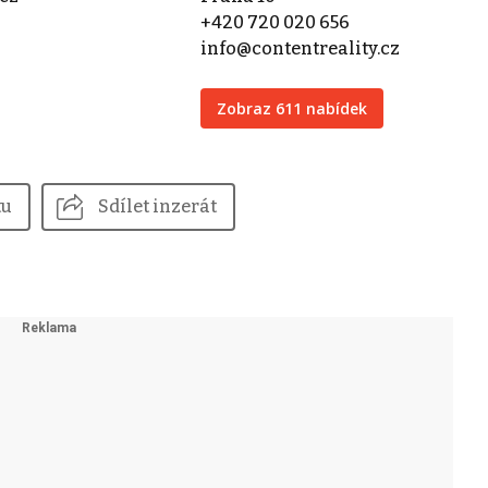
+420 720 020 656
info@contentreality.cz
Zobraz 611 nabídek
tu
Sdílet inzerát