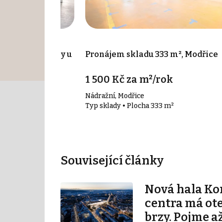
0 m², Hrušovany u
Pronájem skladu 333 m², Modřice
íc
1 500 Kč za m²/rok
Nádražní, Modřice
 m²
Typ sklady • Plocha 333 m²
Související články
Nová hala K
centra má ot
brzy. Pojme až