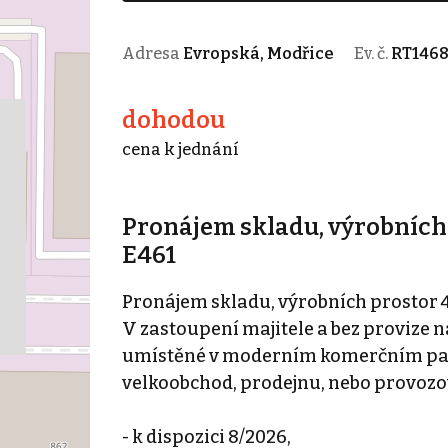
Adresa
Evropská, Modřice
Ev. č.
RT146
dohodou
cena k jednání
Pronájem skladu, výrobních p
E461
Pronájem skladu, výrobních prostor 4
V zastoupení majitele a bez provize n
umístěné v moderním komerčním parku
velkoobchod, prodejnu, nebo provozo
- k dispozici 8/2026,