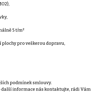
MO2),
vky,
álně 5 t/m²
í plochy pro veškerou dopravu,
lších podmínek smlouvy.
ro další informace nás kontaktujte, rádi Vám