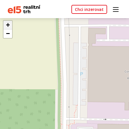
Chci inzerovat
+
−