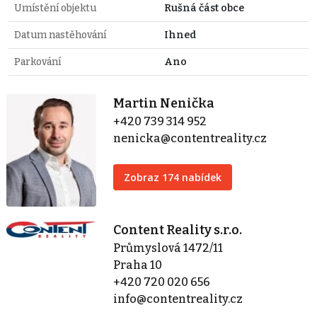
Umístění objektu
Rušná část obce
Datum nastěhování
Ihned
Parkování
Ano
Martin Nenička
+420 739 314 952
nenicka@contentreality.cz
Zobraz 174 nabídek
Content Reality s.r.o.
Průmyslová 1472/11
Praha 10
+420 720 020 656
info@contentreality.cz