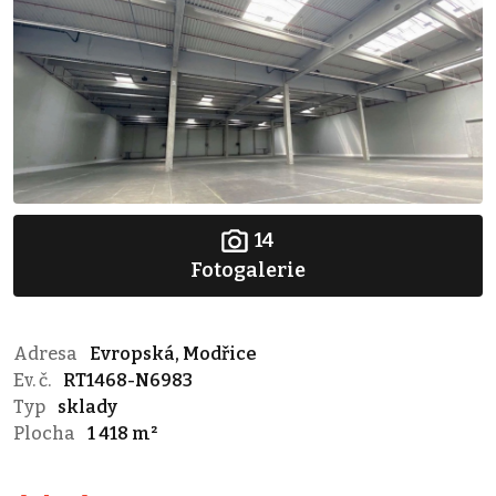
14
Fotogalerie
Adresa
Evropská, Modřice
Ev. č.
RT1468-N6983
Typ
sklady
Plocha
1 418 m²