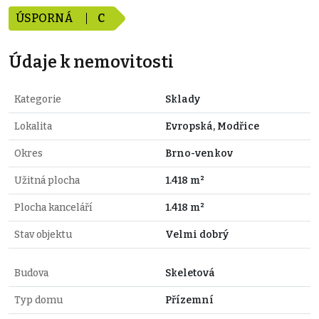
ÚSPORNÁ
C
Údaje k nemovitosti
Kategorie
Sklady
Lokalita
Evropská, Modřice
Okres
Brno-venkov
Užitná plocha
1.418 m²
Plocha kanceláří
1.418 m²
Stav objektu
Velmi dobrý
Budova
Skeletová
Typ domu
Přízemní