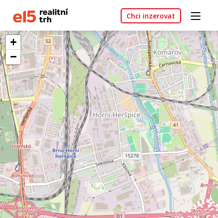
Chci inzerovat
+
−