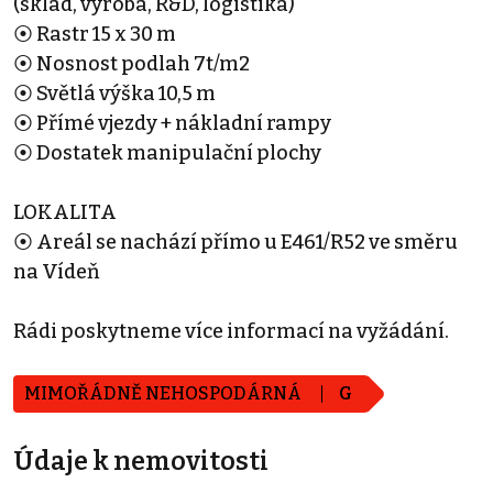
(sklad, výroba, R&D, logistika)
⦿ Rastr 15 x 30 m
⦿ Nosnost podlah 7t/m2
⦿ Světlá výška 10,5 m
⦿ Přímé vjezdy + nákladní rampy
⦿ Dostatek manipulační plochy
LOKALITA
⦿ Areál se nachází přímo u E461/R52 ve směru
na Vídeň
Rádi poskytneme více informací na vyžádání.
MIMOŘÁDNĚ NEHOSPODÁRNÁ
G
Údaje k nemovitosti