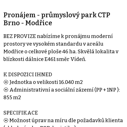
Pronájem - průmyslový park CTP
Brno - Modřice
BEZ PROVIZE nabízíme k pronájmu moderní
prostory ve vysokém standardu v areálu
Modřice o celkové ploše 46 ha. Skvělá lokalita v
blízkosti dálnice E461 směr Vídeň.
K DISPOZICI IHNED
⦿ Jednotka o velikosti 16.040 m2
⦿ Administrativní a sociální zázemí (PP + 1NP ):
855 m2
SPECIFIKACE
⦿ Možnost úprav na míru dle požadavků klienta