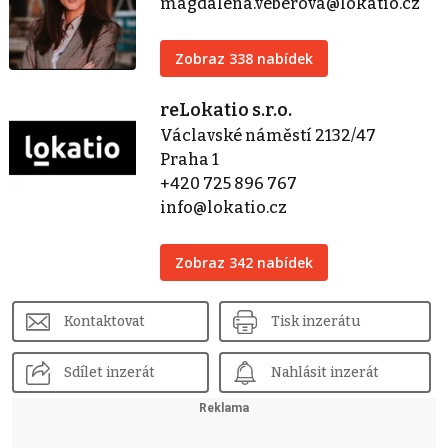
magdalena.veberova@lokatio.cz
Zobraz 338 nabídek
reLokatio s.r.o.
Václavské náměstí 2132/47
Praha 1
+420 725 896 767
info@lokatio.cz
Zobraz 342 nabídek
Kontaktovat
Tisk inzerátu
Sdílet inzerát
Nahlásit inzerát