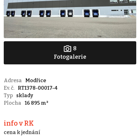
8
Fotogalerie
Adresa
Modřice
Ev. č.
RT1378-00017-4
Typ
sklady
Plocha
16 895 m²
info v RK
cena k jednání