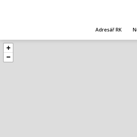
Adresář RK
N
+
−