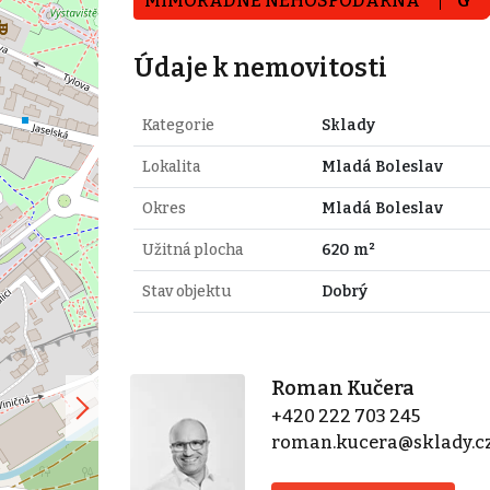
MIMOŘÁDNĚ NEHOSPODÁRNÁ
G
Údaje k nemovitosti
Kategorie
Sklady
Lokalita
Mladá Boleslav
Okres
Mladá Boleslav
Užitná plocha
620 m²
Stav objektu
Dobrý
Roman Kučera
+420 222 703 245
roman.kucera@sklady.c