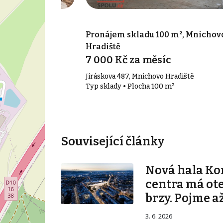
750 m², Mladá
Pronájem skladu 100 m², Mnichov
Hradiště
7 000 Kč za měsíc
ín
Jiráskova 487, Mnichovo Hradiště
50 m²
Typ sklady • Plocha 100 m²
Související články
Nová hala K
centra má ot
brzy. Pojme až
3. 6. 2026