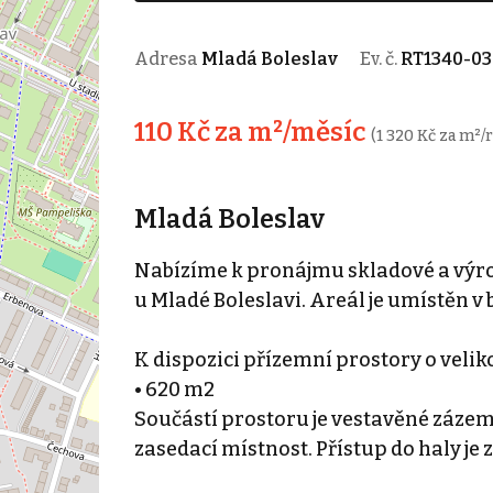
Adresa
Mladá Boleslav
Ev. č.
RT1340-0
110 Kč za m²/měsíc
(1 320 Kč za m²/
Mladá Boleslav
Nabízíme k pronájmu skladové a výrob
u Mladé Boleslavi. Areál je umístěn v b
K dispozici přízemní prostory o veliko
• 620 m2
Součástí prostoru je vestavěné zázemí 
zasedací místnost. Přístup do haly je 