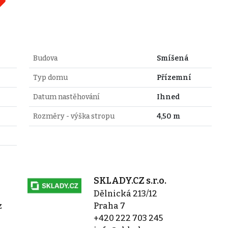
Budova
Smíšená
Typ domu
Přízemní
Datum nastěhování
Ihned
Rozměry - výška stropu
4,50 m
SKLADY.CZ s.r.o.
Dělnická 213/12
z
Praha 7
+420 222 703 245