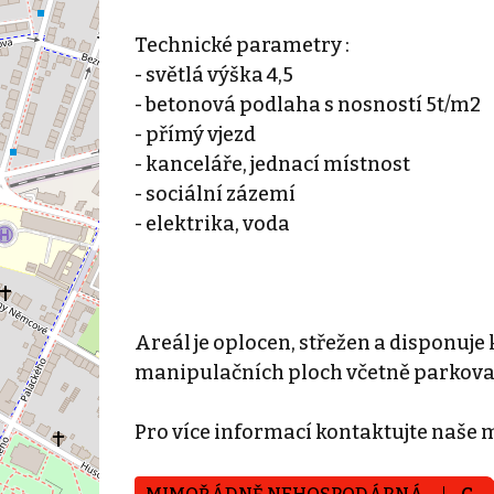
Technické parametry :
- světlá výška 4,5
- betonová podlaha s nosností 5t/m2
- přímý vjezd
- kanceláře, jednací místnost
- sociální zázemí
- elektrika, voda
Areál je oplocen, střežen a disponu
manipulačních ploch včetně parkova
Pro více informací kontaktujte naše 