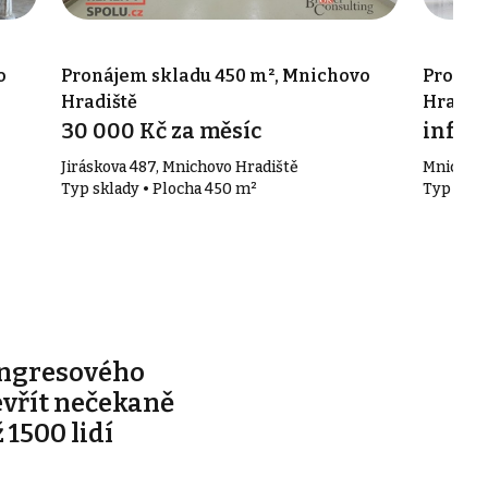
o
Pronájem skladu 450 m², Mnichovo
Pronáj
Hradiště
Hradiš
30 000 Kč za měsíc
info v
Jiráskova 487, Mnichovo Hradiště
Mnichovo
Typ sklady • Plocha 450 m²
Typ skla
ongresového
evřít nečekaně
 1500 lidí