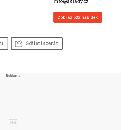
info@sklady.cz
Zobraz 522 nabídek
tu
Sdílet inzerát