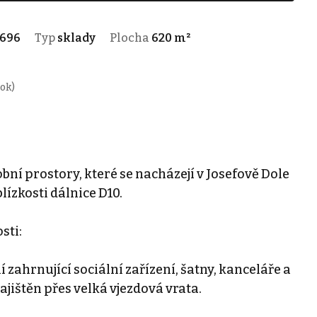
3696
Typ
sklady
Plocha
620 m²
rok)
ní prostory, které se nacházejí v Josefově Dole
lízkosti dálnice D10.
sti:
zahrnující sociální zařízení, šatny, kanceláře a
zajištěn přes velká vjezdová vrata.