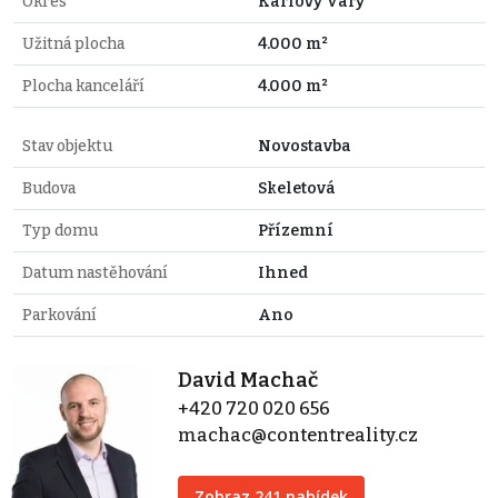
Okres
Karlovy Vary
Užitná plocha
4.000 m²
Plocha kanceláří
4.000 m²
Stav objektu
Novostavba
Budova
Skeletová
Typ domu
Přízemní
Datum nastěhování
Ihned
Parkování
Ano
David Machač
+420 720 020 656
machac@contentreality.cz
Zobraz 241 nabídek