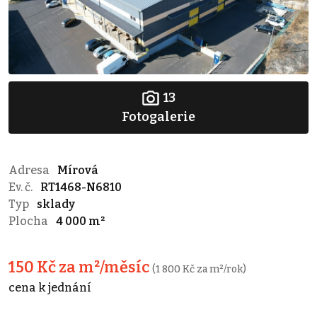
13
Fotogalerie
Adresa
Mírová
Ev. č.
RT1468-N6810
Typ
sklady
Plocha
4 000 m²
150 Kč za m²/měsíc
(1 800 Kč za m²/rok)
cena k jednání