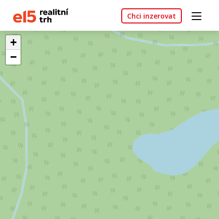
Chci inzerovat
+
−