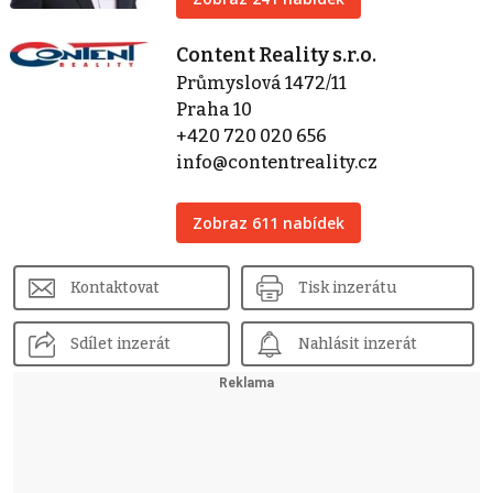
Content Reality s.r.o.
Průmyslová 1472/11
Praha 10
+420 720 020 656
info@contentreality.cz
Zobraz 611 nabídek
Kontaktovat
Tisk inzerátu
Sdílet inzerát
Nahlásit inzerát