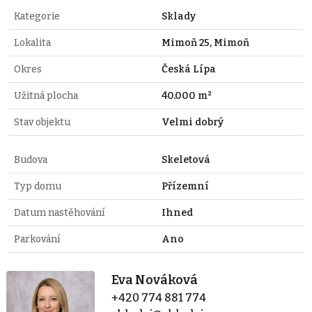
Kategorie
Sklady
Lokalita
Mimoň 25, Mimoň
Okres
Česká Lípa
Užitná plocha
40.000 m²
Stav objektu
Velmi dobrý
Budova
Skeletová
Typ domu
Přízemní
Datum nastěhování
Ihned
Parkování
Ano
Eva Nováková
+420 774 881 774