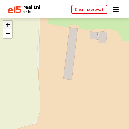
Chci inzerovat
+
−