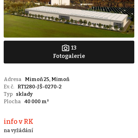
13
Fotogalerie
Adresa
Mimoň 25, Mimoň
Ev. č.
RT1280-JŠ-0270-2
Typ
sklady
Plocha
40 000 m²
info v RK
na vyžádání