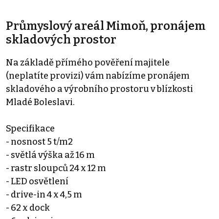
Průmyslový areál Mimoň, pronájem
skladových prostor
Na základě přímého pověření majitele
(neplatíte provizi) vám nabízíme pronájem
skladového a výrobního prostoru v blízkosti
Mladé Boleslavi.
Specifikace
- nosnost 5 t/m2
- světlá výška až 16 m
- rastr sloupců 24 x 12 m
- LED osvětlení
- drive-in 4 x 4,5 m
- 62 x dock