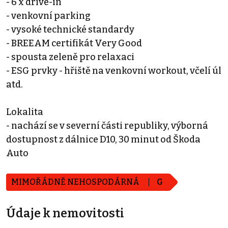
- 6 x drive-in
- venkovní parking
- vysoké technické standardy
- BREEAM certifikát Very Good
- spousta zeleně pro relaxaci
- ESG prvky - hřiště na venkovní workout, včelí úl
atd.
Lokalita
- nachází se v severní části republiky, výborná
dostupnost z dálnice D10, 30 minut od Škoda
Auto
MIMOŘÁDNĚ NEHOSPODÁRNÁ
G
Údaje k nemovitosti