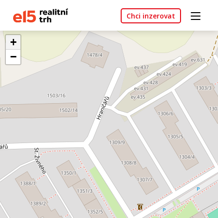
Chci inzerovat
+
−