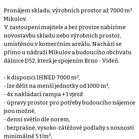
Pronájem skladu, výrobních prostor až 7000 m²
Mikulov.
V zastoupení majitele a bez provize nabízíme
novostavbu skladu nebo výrobních prostor,
umístěnou v komerčním areálu. Nachází se
přímo u nádraží Mikulov a budoucího obchvatu
dálnice D52, která je spojením Brno - Vídeň.
- k dispozici IHNED 7000 m²,
- lze dělit na menší jednotky od 1000 m²,
- 4x nakládací rampa + 1 vjezd
- úpravy prostor pro potřeby budoucího nájemce
jsou možné,
- denní světlo dle norem,
- bezprašné, vysoko-zátěžové podlahy s nosností
minimálně 5 t/m²,