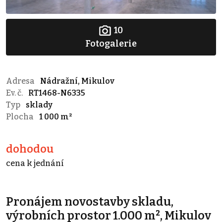
10
Fotogalerie
Adresa
Nádražní, Mikulov
Ev. č.
RT1468-N6335
Typ
sklady
Plocha
1 000 m²
dohodou
cena k jednání
Pronájem novostavby skladu,
výrobních prostor 1.000 m², Mikulov