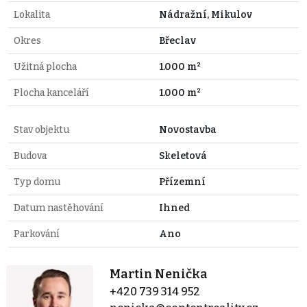
Lokalita
Nádražní, Mikulov
Okres
Břeclav
Užitná plocha
1.000 m²
Plocha kanceláří
1.000 m²
Stav objektu
Novostavba
Budova
Skeletová
Typ domu
Přízemní
Datum nastěhování
Ihned
Parkování
Ano
Martin Nenička
+420 739 314 952