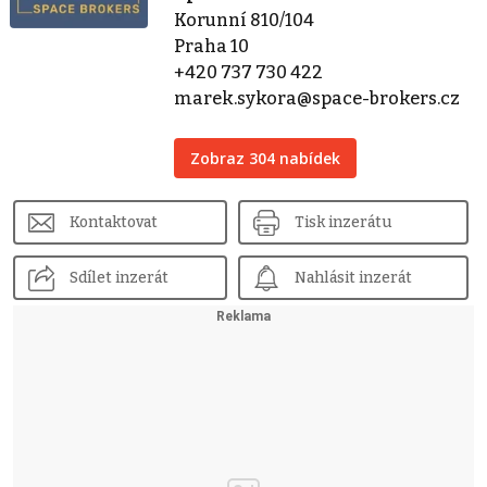
Korunní 810/104
Praha 10
+420 737 730 422
marek.sykora@space-brokers.cz
Zobraz 304 nabídek
Kontaktovat
Tisk inzerátu
Sdílet inzerát
Nahlásit inzerát