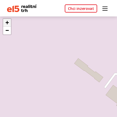
Chci inzerovat
+
−