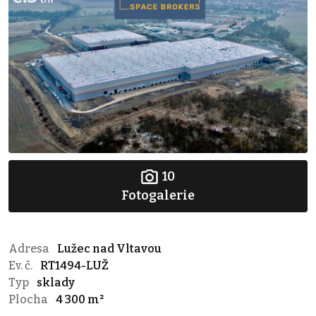
10
Fotogalerie
Adresa
Lužec nad Vltavou
Ev. č.
RT1494-LUŽ
Typ
sklady
Plocha
4 300 m²