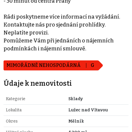
- 30 minut od centra Prahy
Rádi poskytneme více informací na vyžádání.
Kontaktujte nás pro sjednání prohlídky.
Neplatíte provizi.
Pomůžeme Vám při jednáních o nájemních
podmínkách i nájemní smlouvě.
MIMOŘÁDNĚ NEHOSPODÁRNÁ
G
Údaje k nemovitosti
Kategorie
Sklady
Lokalita
Lužec nad Vltavou
Okres
Mělník