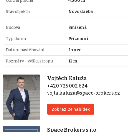
Užitná plocha
4.300 m²
Stav objektu
Novostavba
Budova
Smíšená
Typ domu
Přízemní
Datum nastěhování
Ihned
Rozměry - výška stropu
12 m
Vojtěch Kaluža
+420 725 002 624
vojta.kaluza@space-brokers.cz
Zobraz 24 nabídek
Space Brokers s.r.o.