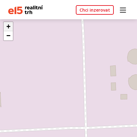
Chci inzerovat
+
−