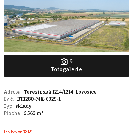
9
Fotogalerie
Adresa
Terezínská 1214/1214, Lovosice
Ev. č.
RT1280-MK-6325-1
Typ
sklady
Plocha
6 563 m²
info v RK