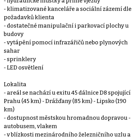
- hydraulické můstky a přímé vjezdy
- klimatizované kanceláře a sociální zázemí dle
požadavků klienta
- dostatečné manipulační i parkovací plochy u
budovy
- vytápění pomocí infrazářičů nebo plynových
sahar
- sprinklery
- LED osvětlení
Lokalita
- areál se nachází u exitu 45 dálnice D8 spojující
Prahu (45 km) - Drážďany (85 km) - Lipsko (190
km)
- dostupnost městskou hromadnou dopravou -
autobusem, vlakem
- v blízkosti mezinárodního železničního uzlu a