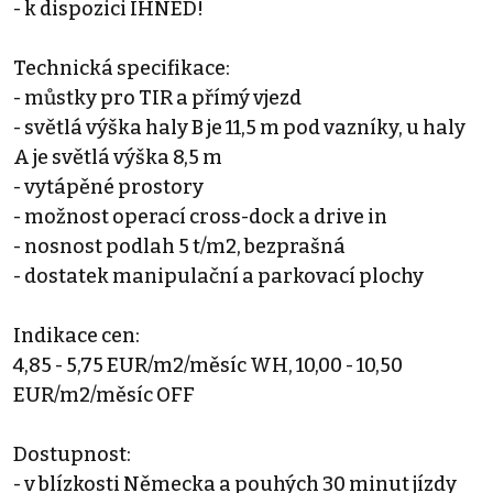
- k dispozici IHNED!
Technická specifikace:
- můstky pro TIR a přímý vjezd
- světlá výška haly B je 11,5 m pod vazníky, u haly
A je světlá výška 8,5 m
- vytápěné prostory
- možnost operací cross-dock a drive in
- nosnost podlah 5 t/m2, bezprašná
- dostatek manipulační a parkovací plochy
Indikace cen:
4,85 - 5,75 EUR/m2/měsíc WH, 10,00 - 10,50
EUR/m2/měsíc OFF
Dostupnost:
- v blízkosti Německa a pouhých 30 minut jízdy