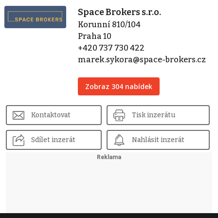
Space Brokers s.r.o.
Korunní 810/104
Praha 10
+420 737 730 422
marek.sykora@space-brokers.cz
Zobraz 304 nabídek
Kontaktovat
Tisk inzerátu
Sdílet inzerát
Nahlásit inzerát