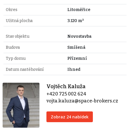
Okres
Litoměřice
Užitná plocha
3.120 m²
Stav objektu
Novostavba
Budova
Smíšená
Typ domu
Přízemní
Datum nastěhování
Ihned
Vojtěch Kaluža
+420 725 002 624
vojta.kaluza@space-brokers.cz
Zobraz 24 nabídek