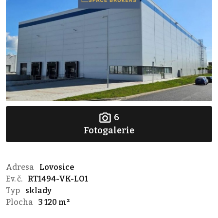
6
Fotogalerie
Adresa
Lovosice
Ev. č.
RT1494-VK-LO1
Typ
sklady
Plocha
3 120 m²