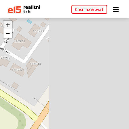
Chci inzerovat
+
−