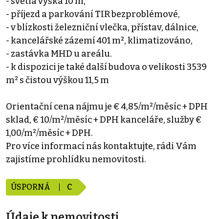
- světlá výška 10 m,
- příjezd a parkování TIR bezproblémové,
- v blízkosti železniční vlečka, přístav, dálnice,
- kancelářské zázemí 401 m², klimatizováno,
- zastávka MHD u areálu.
- k dispozici je také další budova o velikosti 3539
m² s čistou výškou 11,5 m
Orientační cena nájmu je € 4,85/m²/měsíc + DPH
sklad, € 10/m²/měsíc + DPH kanceláře, služby €
1,00/m²/měsíc + DPH.
Pro více informací nás kontaktujte, rádi Vám
zajistíme prohlídku nemovitosti.
ÚSPORNÁ
C
Údaje k nemovitosti