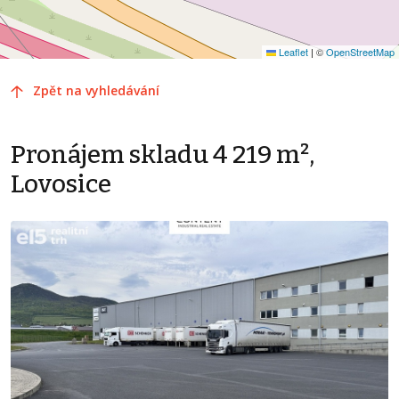
Leaflet
|
©
OpenStreetMap
Zpět na vyhledávání
Pronájem skladu 4 219 m²,
Lovosice