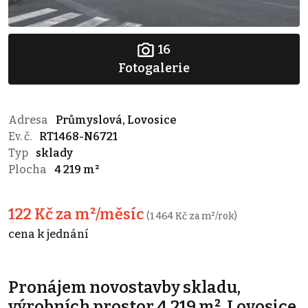
16
Fotogalerie
Adresa
Průmyslová, Lovosice
Ev. č.
RT1468-N6721
Typ
sklady
Plocha
4 219 m²
122 Kč za m²/měsíc
(1 464 Kč za m²/rok)
cena k jednání
Pronájem novostavby skladu,
výrobních prostor 4.219 m², Lovosice