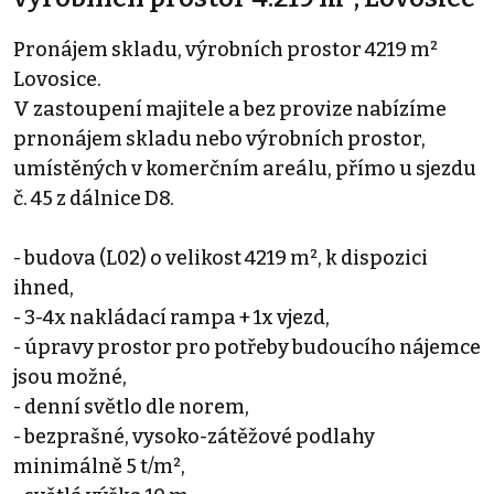
Pronájem skladu, výrobních prostor 4219 m²
Lovosice.
V zastoupení majitele a bez provize nabízíme
prnonájem skladu nebo výrobních prostor,
umístěných v komerčním areálu, přímo u sjezdu
č. 45 z dálnice D8.
- budova (L02) o velikost 4219 m², k dispozici
ihned,
- 3-4x nakládací rampa + 1x vjezd,
- úpravy prostor pro potřeby budoucího nájemce
jsou možné,
- denní světlo dle norem,
- bezprašné, vysoko-zátěžové podlahy
minimálně 5 t/m²,