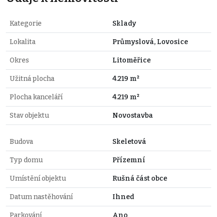
Kategorie
Sklady
Lokalita
Průmyslová, Lovosice
Okres
Litoměřice
Užitná plocha
4.219 m²
Plocha kanceláří
4.219 m²
Stav objektu
Novostavba
Budova
Skeletová
Typ domu
Přízemní
Umístění objektu
Rušná část obce
Datum nastěhování
Ihned
Parkování
Ano