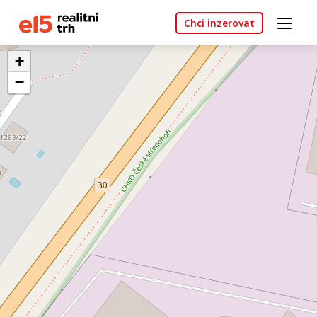
Chci inzerovat
+
−