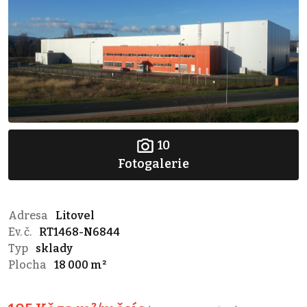
10
Fotogalerie
Adresa
Litovel
Ev. č.
RT1468-N6844
Typ
sklady
Plocha
18 000 m²