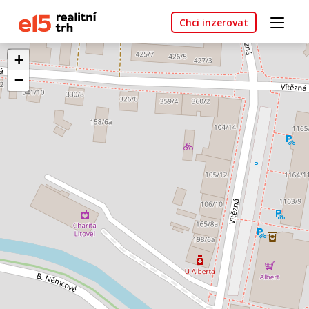
Chci inzerovat
+
−