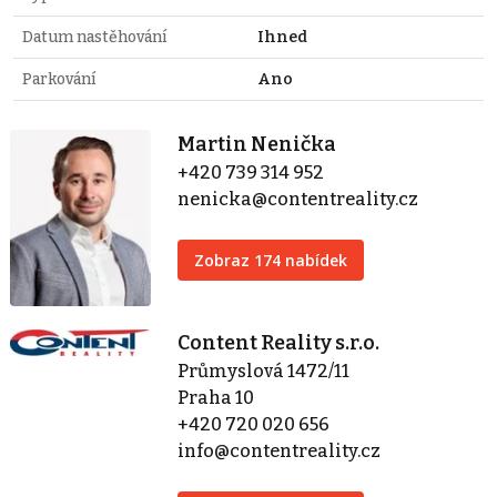
Datum nastěhování
Ihned
Parkování
Ano
Martin Nenička
+420 739 314 952
nenicka@contentreality.cz
Zobraz 174 nabídek
Content Reality s.r.o.
Průmyslová 1472/11
Praha 10
+420 720 020 656
info@contentreality.cz