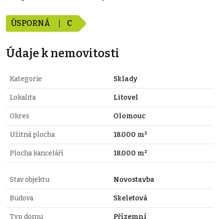
ÚSPORNÁ
C
Údaje k nemovitosti
Kategorie
Sklady
Lokalita
Litovel
Okres
Olomouc
Užitná plocha
18.000 m²
Plocha kanceláří
18.000 m²
Stav objektu
Novostavba
Budova
Skeletová
Typ domu
Přízemní