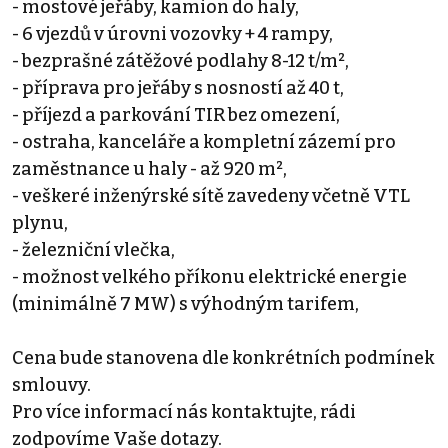
- mostové jeřáby, kamion do haly,
- 6 vjezdů v úrovni vozovky + 4 rampy,
- bezprašné zátěžové podlahy 8-12 t/m²,
- příprava pro jeřáby s nosností až 40 t,
- příjezd a parkování TIR bez omezení,
- ostraha, kanceláře a kompletní zázemí pro
zaměstnance u haly - až 920 m²,
- veškeré inženýrské sítě zavedeny včetně VTL
plynu,
- železniční vlečka,
- možnost velkého příkonu elektrické energie
(minimálně 7 MW) s výhodným tarifem,
Cena bude stanovena dle konkrétních podmínek
smlouvy.
Pro více informací nás kontaktujte, rádi
zodpovíme Vaše dotazy.