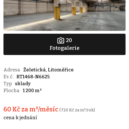
20
Fotogalerie
Adresa
Želetická, Litoměřice
Ev. č.
RT1468-N6625
Typ
sklady
Plocha
1 200 m²
60 Kč za m²/měsíc
(720 Kč za m²/rok)
cena k jednání