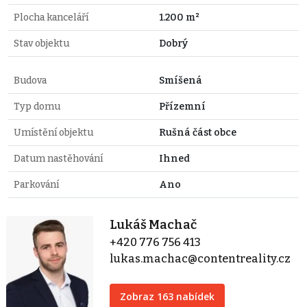
Plocha kanceláří
1.200 m²
Stav objektu
Dobrý
Budova
Smíšená
Typ domu
Přízemní
Umístění objektu
Rušná část obce
Datum nastěhování
Ihned
Parkování
Ano
Lukáš Machač
+420 776 756 413
lukas.machac@contentreality.cz
Zobraz 163 nabídek