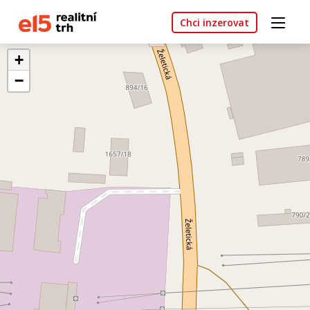
Chci inzerovat
+
−