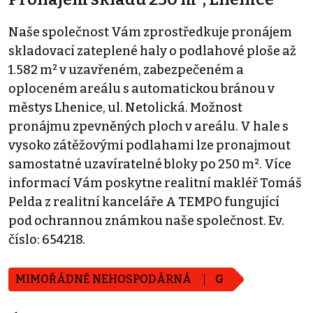
Naše společnost Vám zprostředkuje pronájem
skladovací zateplené haly o podlahové ploše až
1.582 m² v uzavřeném, zabezpečeném a
oploceném areálu s automatickou bránou v
městys Lhenice, ul. Netolická. Možnost
pronájmu zpevněných ploch v areálu. V hale s
vysoko zátěžovými podlahami lze pronajmout
samostatné uzavíratelné bloky po 250 m². Více
informací Vám poskytne realitní makléř Tomáš
Pelda z realitní kanceláře A TEMPO fungující
pod ochrannou známkou naše společnost. Ev.
číslo: 654218.
MIMOŘÁDNĚ NEHOSPODÁRNÁ
G