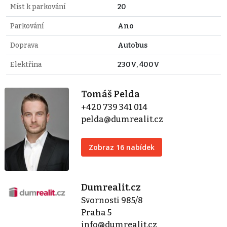
Míst k parkování
20
Parkování
Ano
Doprava
Autobus
Elektřina
230V, 400V
Tomáš Pelda
+420 739 341 014
pelda@dumrealit.cz
Zobraz 16 nabídek
Dumrealit.cz
Svornosti 985/8
Praha 5
info@dumrealit.cz