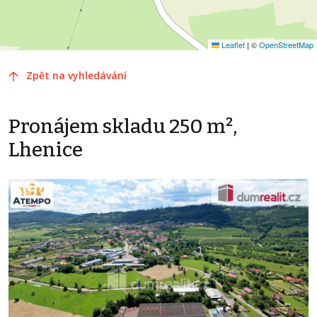
Leaflet
|
©
OpenStreetMap
Zpět na vyhledávání
Pronájem skladu 250 m²,
Lhenice