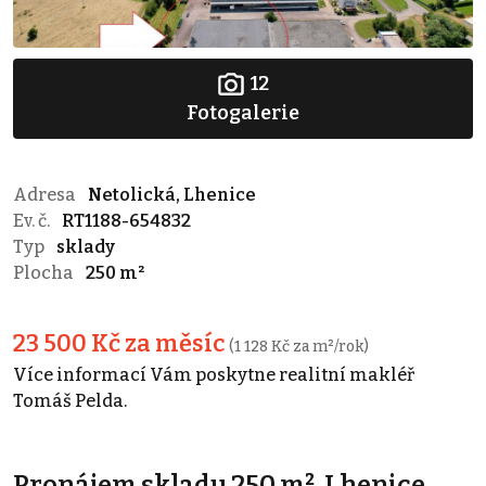
12
Fotogalerie
Adresa
Netolická, Lhenice
Ev. č.
RT1188-654832
Typ
sklady
Plocha
250 m²
23 500 Kč za měsíc
(1 128 Kč za m²/rok)
Více informací Vám poskytne realitní makléř
Tomáš Pelda.
Pronájem skladu 250 m², Lhenice