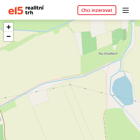
Chci inzerovat
+
−