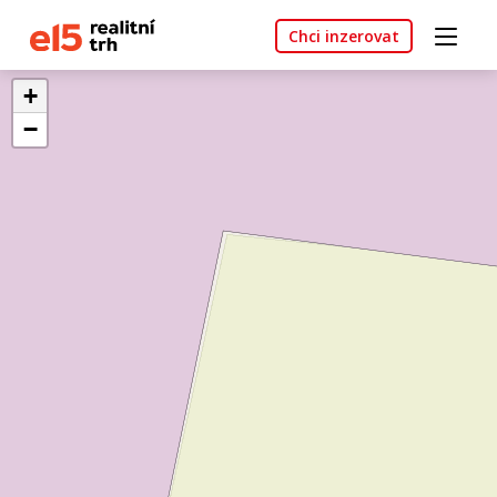
Chci inzerovat
+
−