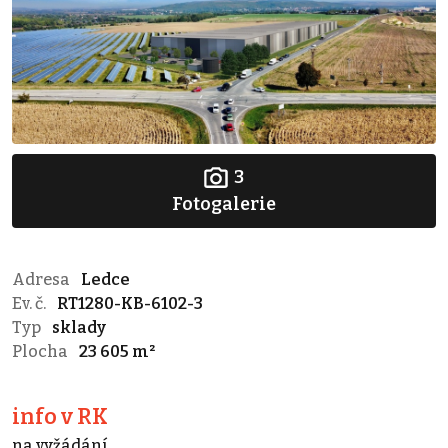
3
Fotogalerie
Adresa
Ledce
Ev. č.
RT1280-KB-6102-3
Typ
sklady
Plocha
23 605 m²
info v RK
na vyžádání