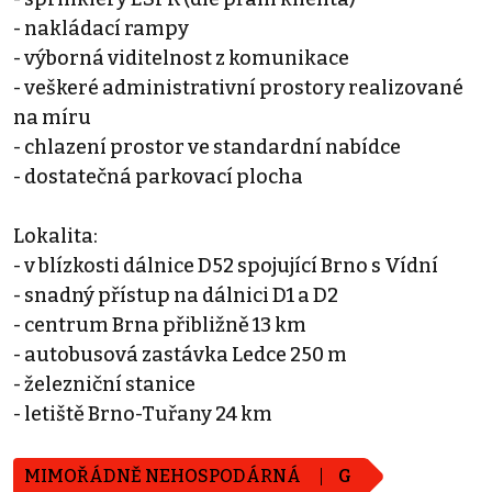
- nakládací rampy
- výborná viditelnost z komunikace
- veškeré administrativní prostory realizované
na míru
- chlazení prostor ve standardní nabídce
- dostatečná parkovací plocha
Lokalita:
- v blízkosti dálnice D52 spojující Brno s Vídní
- snadný přístup na dálnici D1 a D2
- centrum Brna přibližně 13 km
- autobusová zastávka Ledce 250 m
- železniční stanice
- letiště Brno-Tuřany 24 km
MIMOŘÁDNĚ NEHOSPODÁRNÁ
G