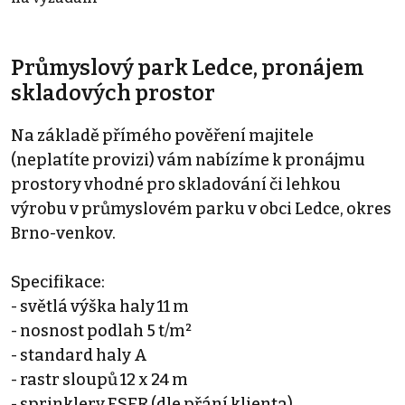
Průmyslový park Ledce, pronájem
skladových prostor
Na základě přímého pověření majitele
(neplatíte provizi) vám nabízíme k pronájmu
prostory vhodné pro skladování či lehkou
výrobu v průmyslovém parku v obci Ledce, okres
Brno-venkov.
Specifikace:
- světlá výška haly 11 m
- nosnost podlah 5 t/m²
- standard haly A
- rastr sloupů 12 x 24 m
- sprinklery ESFR (dle přání klienta)