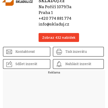
SKLADUJ.cz
Na Poříčí 1079/3a
Praha 1
+420 774 881 774
info@skladuj.cz
Zobraz 432 nabídek
Kontaktovat
Tisk inzerátu
Sdílet inzerát
Nahlásit inzerát