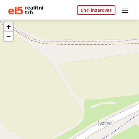
Chci inzerovat
+
−