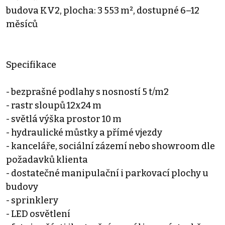
budova KV2, plocha: 3 553 m², dostupné 6–12
měsíců
Specifikace
- bezprašné podlahy s nosností 5 t/m2
- rastr sloupů 12x24 m
- světlá výška prostor 10 m
- hydraulické můstky a přímé vjezdy
- kanceláře, sociální zázemí nebo showroom dle
požadavků klienta
- dostatečné manipulační i parkovací plochy u
budovy
- sprinklery
- LED osvětlení