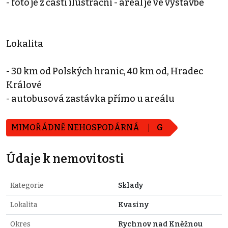
- foto je z části ilustrační - areál je ve výstavbě
Lokalita
- 30 km od Polských hranic, 40 km od, Hradec
Králové
- autobusová zastávka přímo u areálu
MIMOŘÁDNĚ NEHOSPODÁRNÁ
G
Údaje k nemovitosti
Kategorie
Sklady
Lokalita
Kvasiny
Okres
Rychnov nad Kněžnou