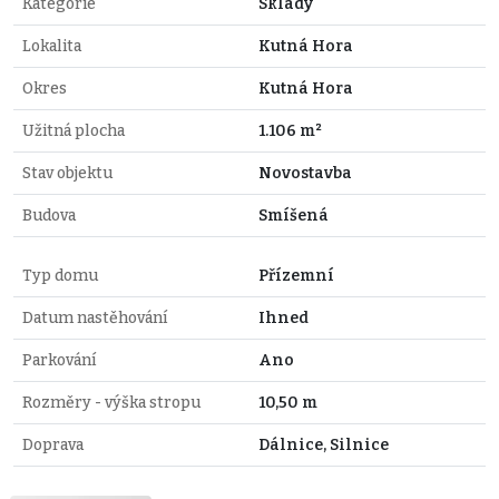
Kategorie
Sklady
Lokalita
Kutná Hora
Okres
Kutná Hora
Užitná plocha
1.106 m²
Stav objektu
Novostavba
Budova
Smíšená
Typ domu
Přízemní
Datum nastěhování
Ihned
Parkování
Ano
Rozměry - výška stropu
10,50 m
Doprava
Dálnice, Silnice