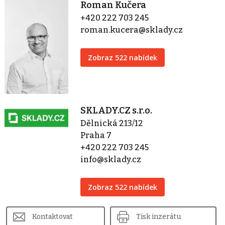
Roman Kučera
+420 222 703 245
roman.kucera@sklady.cz
Zobraz 522 nabídek
SKLADY.CZ s.r.o.
Dělnická 213/12
Praha 7
+420 222 703 245
info@sklady.cz
Zobraz 522 nabídek
Kontaktovat
Tisk inzerátu