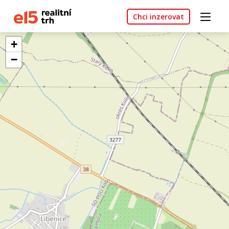
Chci inzerovat
+
−