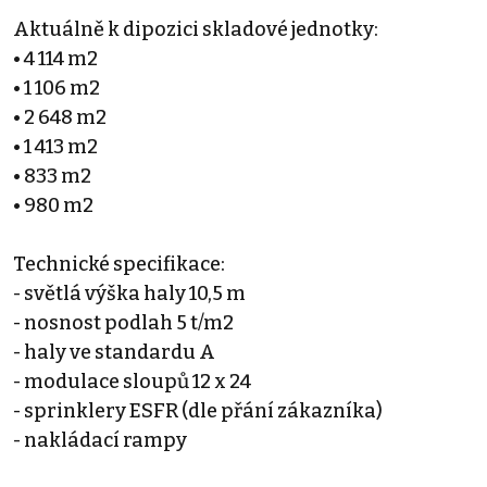
Aktuálně k dipozici skladové jednotky:
• 4 114 m2
• 1 106 m2
• 2 648 m2
• 1 413 m2
• 833 m2
• 980 m2
Technické specifikace:
- světlá výška haly 10,5 m
- nosnost podlah 5 t/m2
- haly ve standardu A
- modulace sloupů 12 x 24
- sprinklery ESFR (dle přání zákazníka)
- nakládací rampy