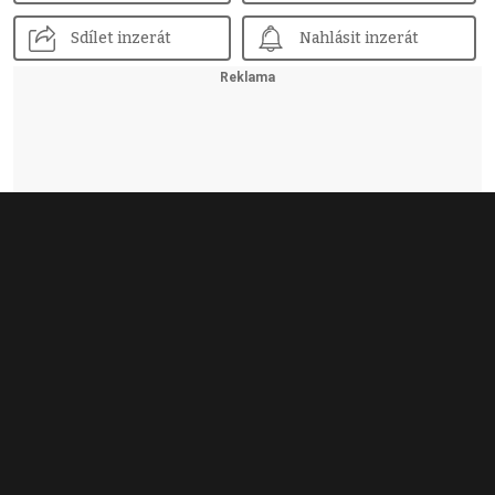
Sdílet inzerát
Nahlásit inzerát