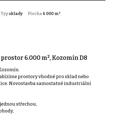
Typ
sklady
Plocha
6 000 m²
 prostor 6.000 m², Kozomín D8
 Kozomín.
nabízíme prostory vhodné pro sklad nebo
 Úžice. Novostavba samostatné industriální
 jednou střechou,
dohody,