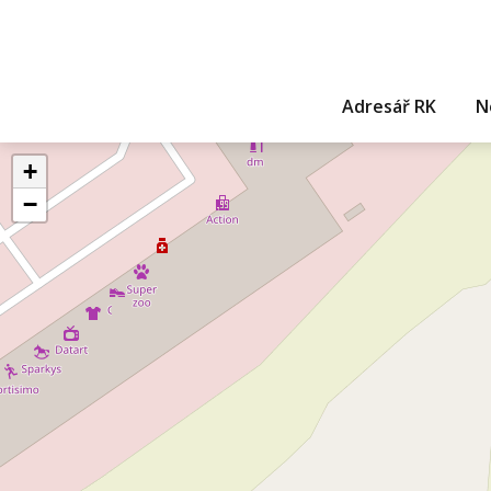
Adresář RK
N
+
−