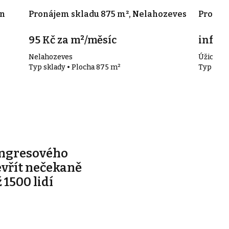
ín
Pronájem skladu 875 m², Nelahozeves
Pronáje
95 Kč za m²/měsíc
info v
Nelahozeves
Úžice
Typ sklady • Plocha 875 m²
Typ skla
ongresového
evřít nečekaně
 1500 lidí