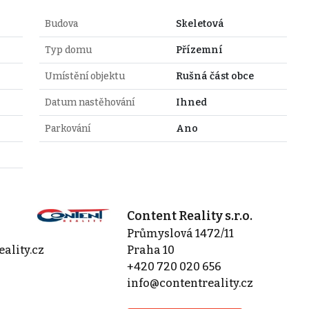
Budova
Skeletová
Typ domu
Přízemní
Umístění objektu
Rušná část obce
Datum nastěhování
Ihned
Parkování
Ano
Content Reality s.r.o.
Průmyslová 1472/11
ality.cz
Praha 10
+420 720 020 656
info@contentreality.cz