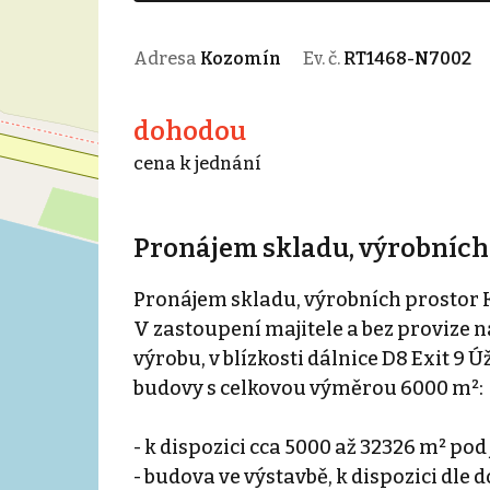
Adresa
Kozomín
Ev. č.
RT1468-N7002
dohodou
cena k jednání
Pronájem skladu, výrobních
Pronájem skladu, výrobních prostor
V zastoupení majitele a bez provize 
výrobu, v blízkosti dálnice D8 Exit 9
budovy s celkovou výměrou 6000 m²:
- k dispozici cca 5000 až 32326 m² pod
- budova ve výstavbě, k dispozici dle 