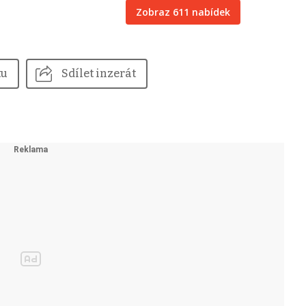
Zobraz 611 nabídek
tu
Sdílet inzerát