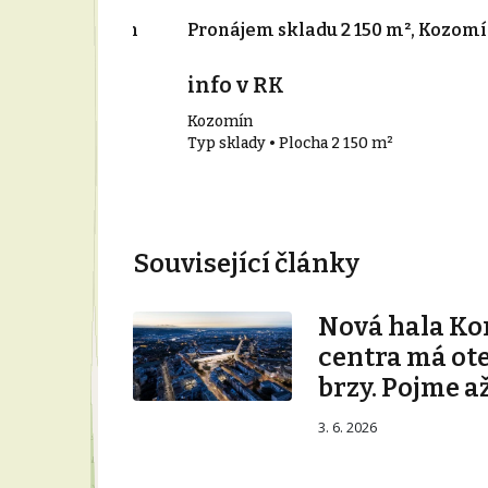
010 m², Kozomín
Pronájem skladu 2 150 m², Kozom
info v RK
Kozomín
10 m²
Typ sklady • Plocha 2 150 m²
Související články
Nová hala K
centra má ot
brzy. Pojme až
3. 6. 2026