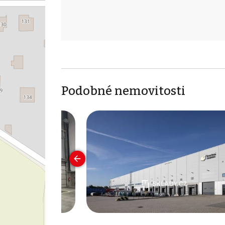
Podobné nemovitosti