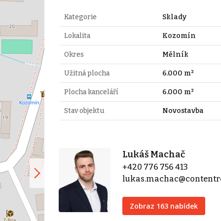
Kategorie
Sklady
Lokalita
Kozomín
Okres
Mělník
Užitná plocha
6.000 m²
Plocha kanceláří
6.000 m²
Stav objektu
Novostavba
Lukáš Machač
+420 776 756 413
lukas.machac@contentre
Zobraz 163 nabídek