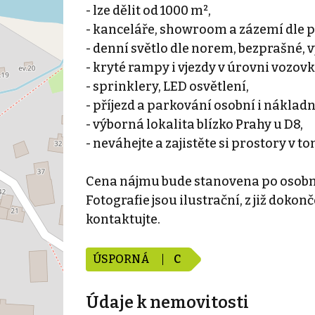
- lze dělit od 1000 m²,
- kanceláře, showroom a zázemí dle 
- denní světlo dle norem, bezprašné,
- kryté rampy i vjezdy v úrovni vozovk
- sprinklery, LED osvětlení,
- příjezd a parkování osobní i nákla
- výborná lokalita blízko Prahy u D8,
- neváhejte a zajistěte si prostory v t
Cena nájmu bude stanovena po osobní
Fotografie jsou ilustrační, z již doko
kontaktujte.
ÚSPORNÁ
C
Údaje k nemovitosti