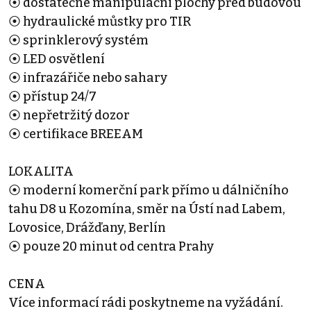
⦿ dostatečné manipulační plochy před budovou
⦿ hydraulické můstky pro TIR
⦿ sprinklerový systém
⦿ LED osvětlení
⦿ infrazářiče nebo sahary
⦿ přístup 24/7
⦿ nepřetržitý dozor
⦿ certifikace BREEAM
LOKALITA
⦿ moderní komerční park přímo u dálničního
tahu D8 u Kozomína, směr na Ústí nad Labem,
Lovosice, Drážďany, Berlín
⦿ pouze 20 minut od centra Prahy
CENA
Více informací rádi poskytneme na vyžádání.