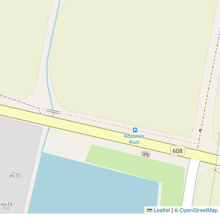
Leaflet
|
©
OpenStreetMap