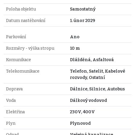
Poloha objektu
Samostatný
Datum nastěhování
1. únor 2029
Parkování
Ano
Rozměry - výška stropu
10 m
Komunikace
Dlážděná, Asfaltová
Telekomunikace
Telefon, Satelit, Kabelové
rozvody, Ostatní
Doprava
Dálnice, Silnice, Autobus
Voda
Dálkový vodovod
Elektřina
230V, 400V
Plyn
Plynovod
Odpad
Veřejná kanalizace