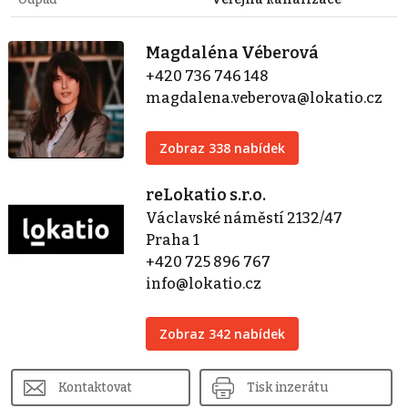
Magdaléna Véberová
+420 736 746 148
magdalena.veberova@lokatio.cz
Zobraz 338 nabídek
reLokatio s.r.o.
Václavské náměstí 2132/47
Praha 1
+420 725 896 767
info@lokatio.cz
Zobraz 342 nabídek
Kontaktovat
Tisk inzerátu