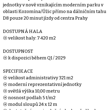
jednotky v nově vznikajícím moderním parku v
oblasti Kozomína/Úžic přímo na dálničním tahu
D8 pouze 20 minut jízdy od centra Prahy
DOSTUPNÁ HALA
⦿ velikost haly: 7 420 m2
DOSTUPNOST
⦿ k dispozici během Q1 / 2029
SPECIFIKACE
⦿ velikost administrativy 321 m2
⦿ moderní reprezentativní jednotky
⦿ světlá výška 10,00 metru
⦿ nosnost podlah 5 t/m2
⦿ modul sloupů 24 x 12 m