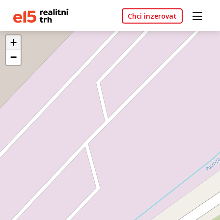
Chci inzerovat
+
−