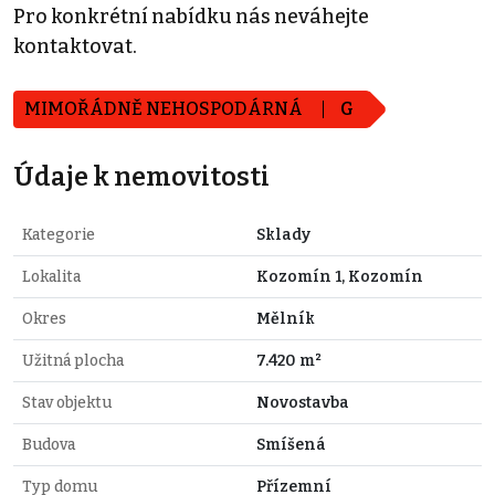
Pro konkrétní nabídku nás neváhejte
kontaktovat.
MIMOŘÁDNĚ NEHOSPODÁRNÁ
G
Údaje k nemovitosti
Kategorie
Sklady
Lokalita
Kozomín 1, Kozomín
Okres
Mělník
Užitná plocha
7.420 m²
Stav objektu
Novostavba
Budova
Smíšená
Typ domu
Přízemní