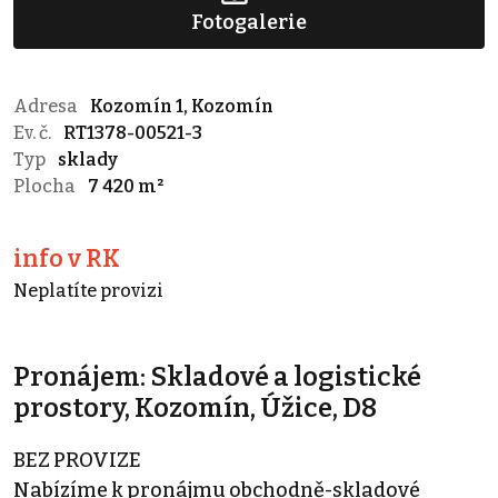
Fotogalerie
Adresa
Kozomín 1, Kozomín
Ev. č.
RT1378-00521-3
Typ
sklady
Plocha
7 420 m²
info v RK
Neplatíte provizi
Pronájem: Skladové a logistické
prostory, Kozomín, Úžice, D8
BEZ PROVIZE
Nabízíme k pronájmu obchodně-skladové