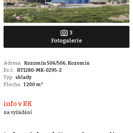
3
Fotogalerie
Adresa
Kozomín 506/506, Kozomín
Ev. č.
RT1280-MK-0295-2
Typ
sklady
Plocha
1 200 m²
info v RK
na vyžádání