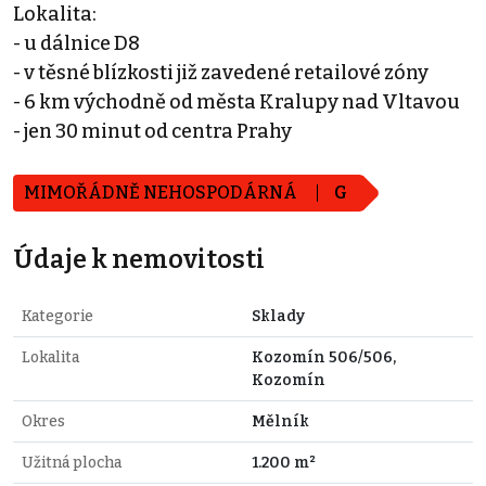
Lokalita:
- u dálnice D8
- v těsné blízkosti již zavedené retailové zóny
- 6 km východně od města Kralupy nad Vltavou
- jen 30 minut od centra Prahy
MIMOŘÁDNĚ NEHOSPODÁRNÁ
G
Údaje k nemovitosti
Kategorie
Sklady
Lokalita
Kozomín 506/506,
Kozomín
Okres
Mělník
Užitná plocha
1.200 m²