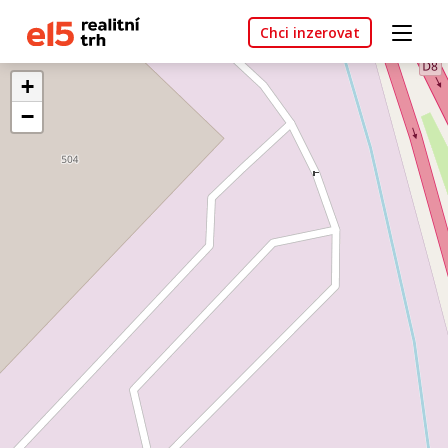
Chci inzerovat
+
−