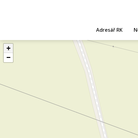
Adresář RK
N
+
−