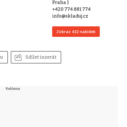
Praha 1
+420 774 881 774
info@skladuj.cz
Zobraz 432 nabídek
tu
Sdílet inzerát