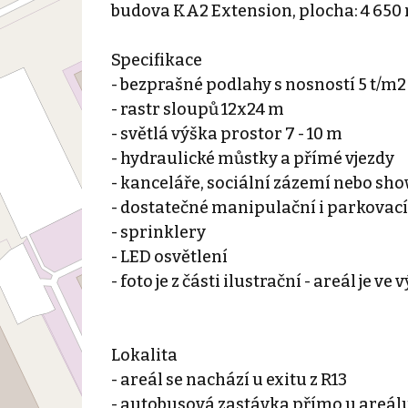
budova KA2 Extension, plocha: 4 650
Specifikace
- bezprašné podlahy s nosností 5 t/m2
- rastr sloupů 12x24 m
- světlá výška prostor 7 - 10 m
- hydraulické můstky a přímé vjezdy
- kanceláře, sociální zázemí nebo s
- dostatečné manipulační i parkovací
- sprinklery
- LED osvětlení
- foto je z části ilustrační - areál je ve
Lokalita
- areál se nachází u exitu z R13
- autobusová zastávka přímo u areá