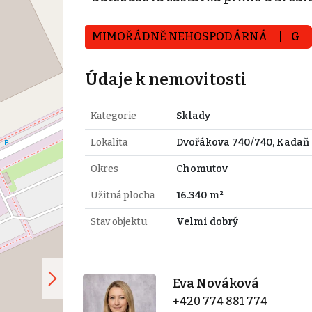
MIMOŘÁDNĚ NEHOSPODÁRNÁ
G
Údaje k nemovitosti
Kategorie
Sklady
Lokalita
Dvořákova 740/740, Kadaň
Okres
Chomutov
Užitná plocha
16.340 m²
Stav objektu
Velmi dobrý
Eva Nováková
+420 774 881 774