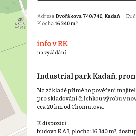
Adresa
Dvořákova 740/740, Kadaň
Ev. č
Plocha
16 340 m²
info v RK
na vyžádání
Industrial park Kadaň, pro
Na základě přímého pověření majitele
pro skladování či lehkou výrobu v 
cca 20 km od Chomutova.
K dispozici
budova KA3, plocha: 16 340 m², dostu