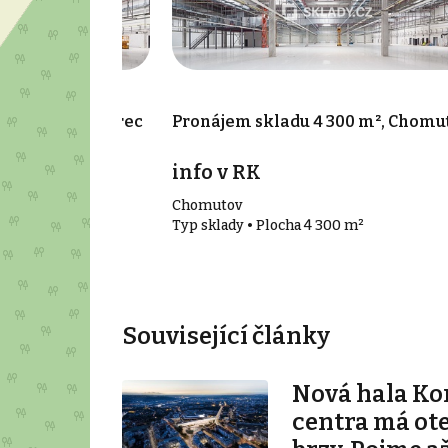
000 m², Klášterec
Pronájem skladu 4 300 m², Chomu
info v RK
Chomutov
000 m²
Typ sklady • Plocha 4 300 m²
Související články
Nová hala K
centra má ot