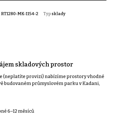
.
RT1280-MK-1154-2
Typ
sklady
nájem skladových prostor
 (neplatíte provizi) nabízíme prostory vhodné
nově budovaném průmyslovém parku v Kadani,
pné 6–12 měsíců