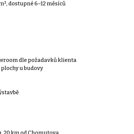
 m², dostupné 6–12 měsíců
howroom dle požadavků klienta
 plochy u budovy
 výstavbě
lu, 20 km od Chomutova