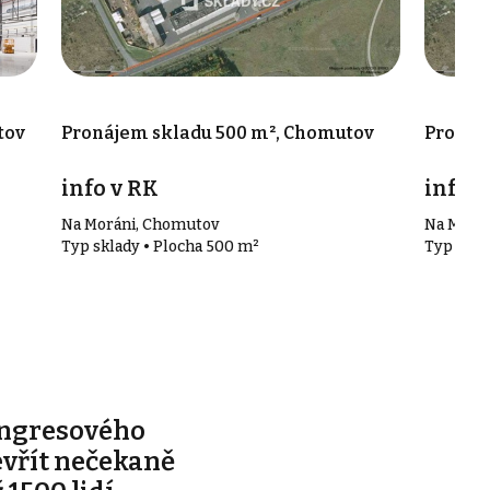
tov
Pronájem skladu 500 m², Chomutov
Pronáj
info v RK
info v
Na Moráni, Chomutov
Na Morá
Typ sklady • Plocha 500 m²
Typ skla
ongresového
evřít nečekaně