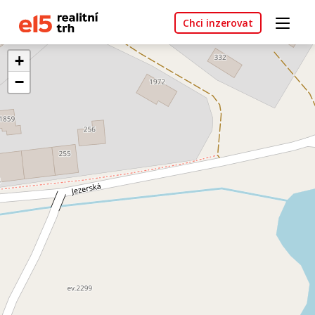
Chci inzerovat
+
−