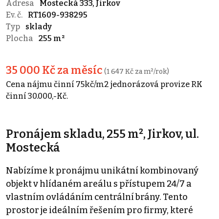
Adresa
Mostecká 333, Jirkov
Ev. č.
RT1609-938295
Typ
sklady
Plocha
255 m²
35 000 Kč za měsíc
(1 647 Kč za m²/rok)
Cena nájmu činní 75kč/m2 jednorázová provize RK
činní 30.000,-Kč.
Pronájem skladu, 255 m², Jirkov, ul.
Mostecká
Nabízíme k pronájmu unikátní kombinovaný
objekt v hlídaném areálu s přístupem 24/7 a
vlastním ovládáním centrální brány. Tento
prostor je ideálním řešením pro firmy, které