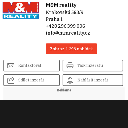
M&M reality
Krakovská 583/9
Praha 1
+420 296 399 006
info@mmreality.cz
Zobraz 1 296 nabídek
Kontaktovat
Tisk inzerátu
Sdílet inzerát
Nahlásit inzerát