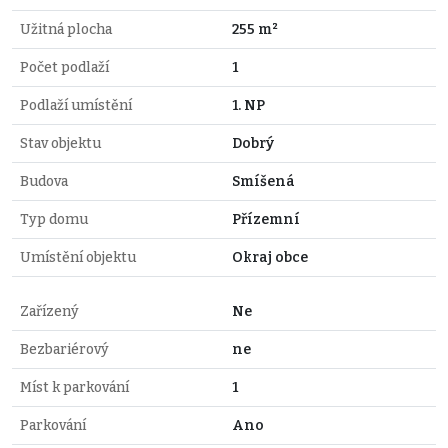
Užitná plocha
255 m²
Počet podlaží
1
Podlaží umístění
1. NP
Stav objektu
Dobrý
Budova
Smíšená
Typ domu
Přízemní
Umístění objektu
Okraj obce
Zařízený
Ne
Bezbariérový
ne
Míst k parkování
1
Parkování
Ano