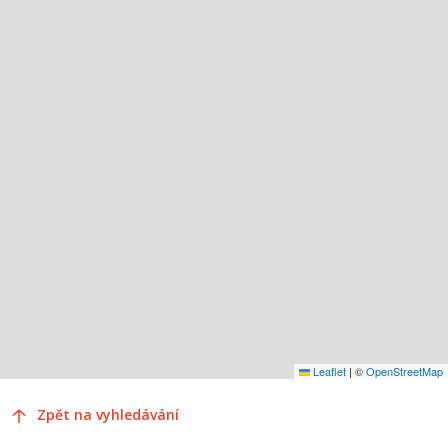
Leaflet
|
©
OpenStreetMap
Zpět na vyhledávání