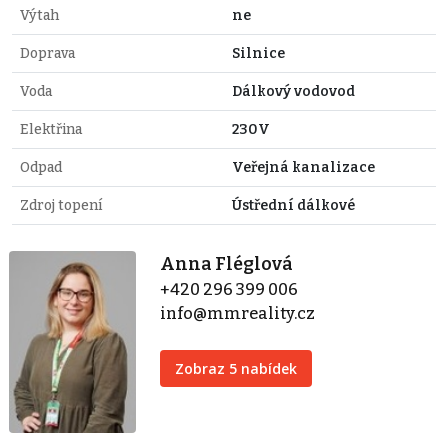
Výtah
ne
Doprava
Silnice
Voda
Dálkový vodovod
Elektřina
230V
Odpad
Veřejná kanalizace
Zdroj topení
Ústřední dálkové
Anna Fléglová
+420 296 399 006
info@mmreality.cz
Zobraz 5 nabídek