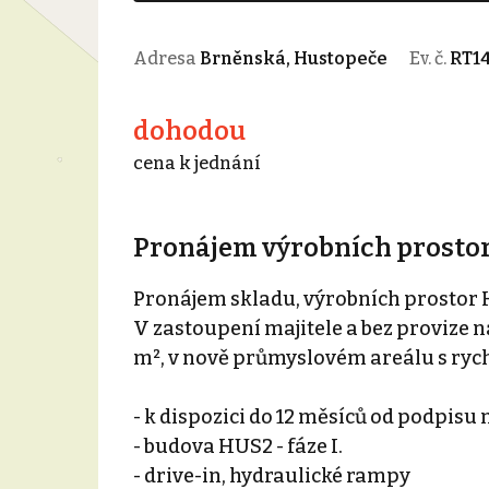
Adresa
Brněnská, Hustopeče
Ev. č.
RT1
dohodou
cena k jednání
Pronájem výrobních prostor,
Pronájem skladu, výrobních prostor 
V zastoupení majitele a bez provize 
m², v nově průmyslovém areálu s ryc
- k dispozici do 12 měsíců od podpis
- budova HUS2 - fáze I.
- drive-in, hydraulické rampy