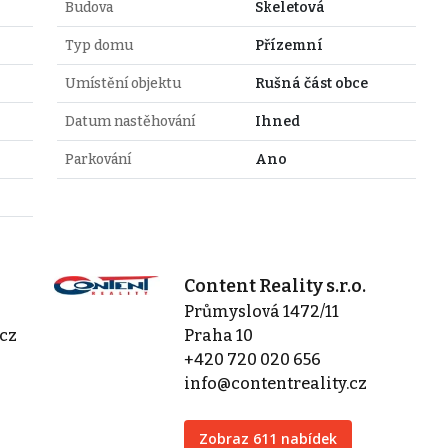
Budova
Skeletová
Typ domu
Přízemní
Umístění objektu
Rušná část obce
Datum nastěhování
Ihned
Parkování
Ano
Content Reality s.r.o.
Průmyslová 1472/11
cz
Praha 10
+420 720 020 656
info@contentreality.cz
Zobraz 611 nabídek