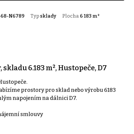
468-N6789
Typ
sklady
Plocha
6 183 m²
 skladu 6.183 m², Hustopeče, D7
Hustopeče.
nabízíme prostory pro sklad nebo výrobu 6183
hlým napojením na dálnici D7.
u nájemní smlouvy