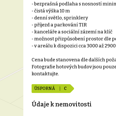
- bezprašná podlaha s nosností minim
- čistá výška 10 m
- denní světlo, sprinklery
- příjezd a parkování TIR
- kanceláře a sociální zázemí na klíč
- možnost přizpůsobení prostor dle p
- v areálu k dispozici cca 3000 až 29
Cena bude stanovena dle dalších pož
Fotografie hotových budov jsou pouze 
kontaktujte.
ÚSPORNÁ
C
Údaje k nemovitosti