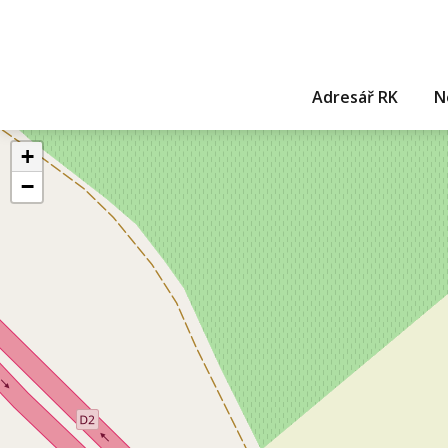
Adresář RK
N
+
−