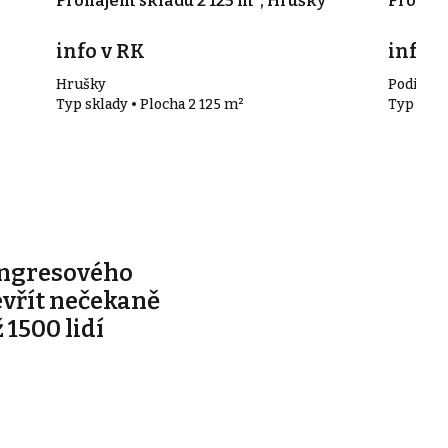
Pronájem skladu 2 125 m², Hrušky
Pronáje
info v RK
info v
Hrušky
Podivín
Typ sklady • Plocha 2 125 m²
Typ skla
ongresového
evřít nečekaně
 1500 lidí