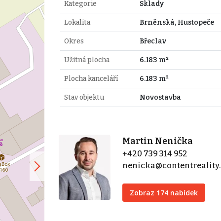
Kategorie
Sklady
Lokalita
Brněnská, Hustopeče
Okres
Břeclav
Užitná plocha
6.183 m²
Plocha kanceláří
6.183 m²
Stav objektu
Novostavba
Martin Nenička
+420 739 314 952
nenicka@contentreality.
Zobraz 174 nabídek