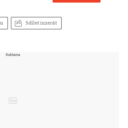
tu
Sdílet inzerát