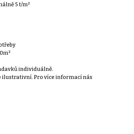
álně 5 t/m²
otřeby
000m²
adavků individuálně.
ilustrativní. Pro více informací nás