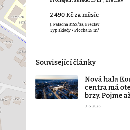
600 m², Hrušky
Pronájem skladu 19 m², Břeclav
2 490 Kč za měsíc
J. Palacha 3152/3a, Břeclav
00 m²
Typ sklady • Plocha 19 m²
Související články
Nová hala K
centra má ot
brzy. Pojme až
3. 6. 2026