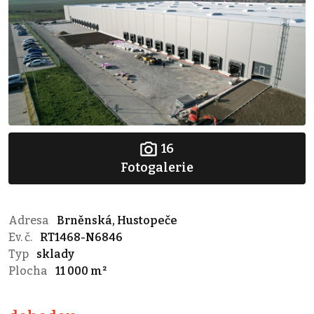
16
Fotogalerie
Adresa
Brněnská, Hustopeče
Ev. č.
RT1468-N6846
Typ
sklady
Plocha
11 000 m²