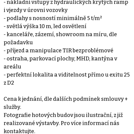
- nákladní vstupy z hydraulických krytých ramp
i vjezdy v úrovni vozovky
- podlahy s nosností minimálně 5 t/m²
- světlá výška 10 m, led osvětlení
- kanceláře, zázemí, showroom na míru, dle
požadavku
- příjezd a manipulace TIR bezproblémové
- ostraha, parkovací plochy, MHD, kantýna v
areálu
- perfektní lokalita a viditelnost přímo u exitu 25
z D2
Cena k jednání, dle dalších podmínek smlouvy +
služby.
Fotografie hotových budov jsou ilustrační, z již
realizované výstavby. Pro více informací nás
kontaktujte.