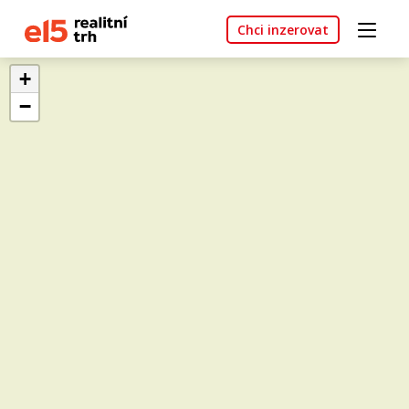
Chci inzerovat
+
−