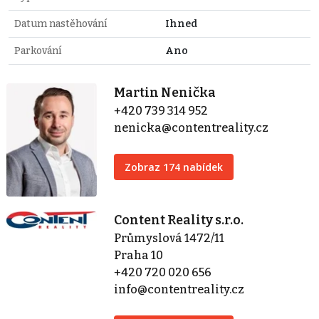
Datum nastěhování
Ihned
Parkování
Ano
Martin Nenička
+420 739 314 952
nenicka@contentreality.cz
Zobraz 174 nabídek
Content Reality s.r.o.
Průmyslová 1472/11
Praha 10
+420 720 020 656
info@contentreality.cz