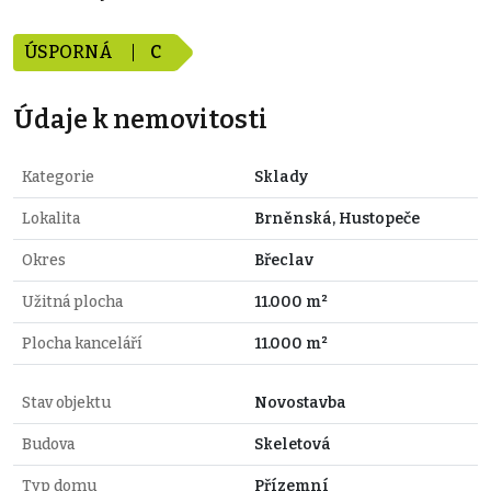
ÚSPORNÁ
C
Údaje k nemovitosti
Kategorie
Sklady
Lokalita
Brněnská, Hustopeče
Okres
Břeclav
Užitná plocha
11.000 m²
Plocha kanceláří
11.000 m²
Stav objektu
Novostavba
Budova
Skeletová
Typ domu
Přízemní