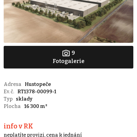
9
Fotogalerie
Adresa
Hustopeče
Ev. č.
RT1378-00099-1
Typ
sklady
Plocha
16 300 m²
info v RK
neplatíte provizi, cena k jednání