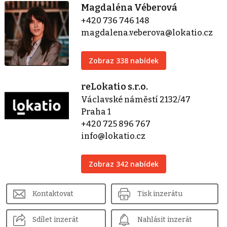
Magdaléna Véberová
+420 736 746 148
magdalena.veberova@lokatio.cz
Zobraz 338 nabídek
reLokatio s.r.o.
Václavské náměstí 2132/47
Praha 1
+420 725 896 767
info@lokatio.cz
Zobraz 342 nabídek
Kontaktovat
Tisk inzerátu
Sdílet inzerát
Nahlásit inzerát