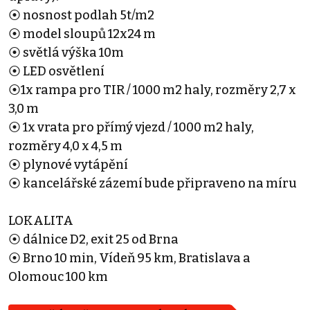
⦿ nosnost podlah 5t/m2
⦿ model sloupů 12x24 m
⦿ světlá výška 10m
⦿ LED osvětlení
⦿1x rampa pro TIR / 1000 m2 haly, rozměry 2,7 x
3,0 m
⦿ 1x vrata pro přímý vjezd / 1000 m2 haly,
rozměry 4,0 x 4,5 m
⦿ plynové vytápění
⦿ kancelářské zázemí bude připraveno na míru
LOKALITA
⦿ dálnice D2, exit 25 od Brna
⦿ Brno 10 min, Vídeň 95 km, Bratislava a
Olomouc 100 km