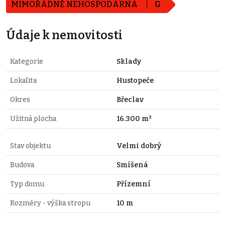
MIMOŘÁDNĚ NEHOSPODÁRNÁ
G
Údaje k nemovitosti
Kategorie
Sklady
Lokalita
Hustopeče
Okres
Břeclav
Užitná plocha
16.300 m²
Stav objektu
Velmi dobrý
Budova
Smíšená
Typ domu
Přízemní
Rozměry - výška stropu
10 m