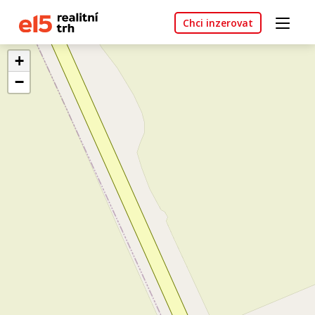
Chci inzerovat
+
−