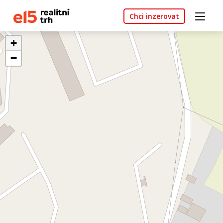
Chci inzerovat
+
−