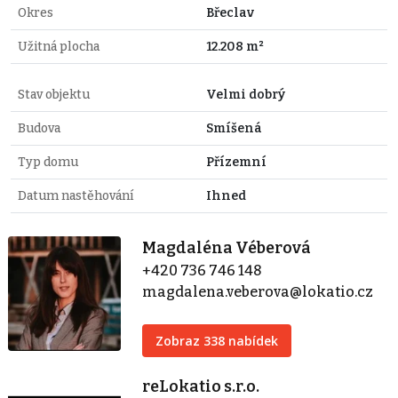
Okres
Břeclav
Užitná plocha
12.208 m²
Stav objektu
Velmi dobrý
Budova
Smíšená
Typ domu
Přízemní
Datum nastěhování
Ihned
Magdaléna Véberová
+420 736 746 148
magdalena.veberova@lokatio.cz
Zobraz 338 nabídek
reLokatio s.r.o.