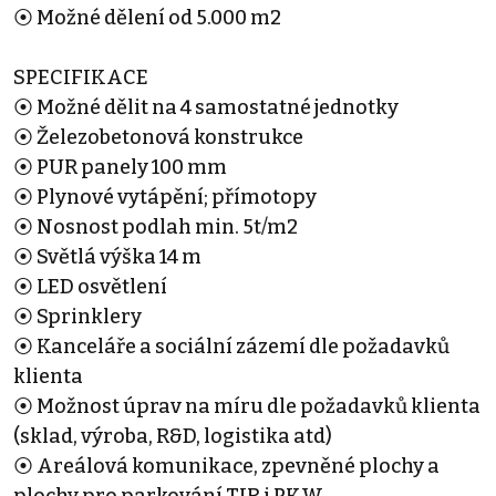
⦿ Možné dělení od 5.000 m2
SPECIFIKACE
⦿ Možné dělit na 4 samostatné jednotky
⦿ Železobetonová konstrukce
⦿ PUR panely 100 mm
⦿ Plynové vytápění; přímotopy
⦿ Nosnost podlah min. 5t/m2
⦿ Světlá výška 14 m
⦿ LED osvětlení
⦿ Sprinklery
⦿ Kanceláře a sociální zázemí dle požadavků
klienta
⦿ Možnost úprav na míru dle požadavků klienta
(sklad, výroba, R&D, logistika atd)
⦿ Areálová komunikace, zpevněné plochy a