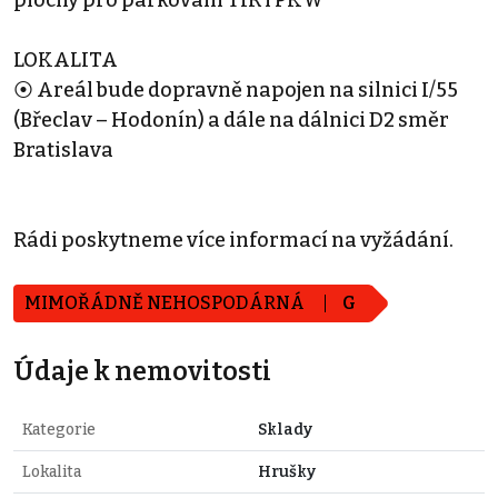
plochy pro parkování TIR i PKW
LOKALITA
⦿ Areál bude dopravně napojen na silnici I/55
(Břeclav – Hodonín) a dále na dálnici D2 směr
Bratislava
Rádi poskytneme více informací na vyžádání.
MIMOŘÁDNĚ NEHOSPODÁRNÁ
G
Údaje k nemovitosti
Kategorie
Sklady
Lokalita
Hrušky