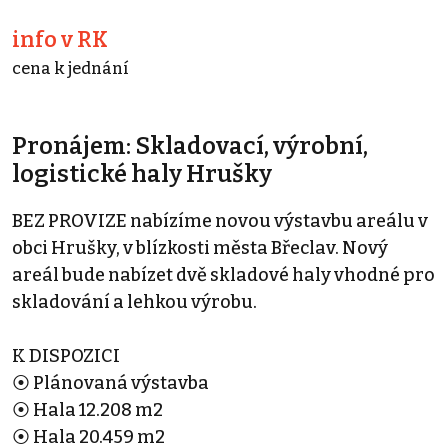
info v RK
cena k jednání
Pronájem: Skladovací, výrobní,
logistické haly Hrušky
BEZ PROVIZE nabízíme novou výstavbu areálu v
obci Hrušky, v blízkosti města Břeclav. Nový
areál bude nabízet dvě skladové haly vhodné pro
skladování a lehkou výrobu.
K DISPOZICI
⦿ Plánovaná výstavba
⦿ Hala 12.208 m2
⦿ Hala 20.459 m2