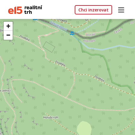
Chci inzerovat
+
−