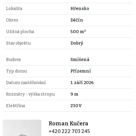
Lokalita
Hřensko
Okres
Děčín
Užitná plocha
500 m²
Stav objektu
Dobrý
Budova
Smíšená
Typ domu
Přízemní
Datum nastěhování
1. září 2026
Rozměry - výška stropu
9 m
Elektřina
230V
Roman Kučera
+420 222 703 245