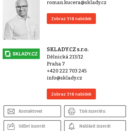
roman.kucera@sklady.cz
Zobraz 518 nabídek
SKLADY.CZ s.r.o.
Dělnická 213/12
Praha 7
+420 222 703 245
info@sklady.cz
Zobraz 518 nabídek
Kontaktovat
Tisk inzerátu
Sdílet inzerát
Nahlásit inzerát