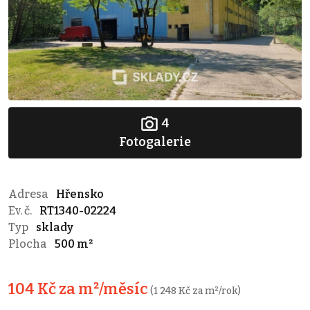
4
Fotogalerie
Adresa
Hřensko
Ev. č.
RT1340-02224
Typ
sklady
Plocha
500 m²
104 Kč za m²/měsíc
(1 248 Kč za m²/rok)