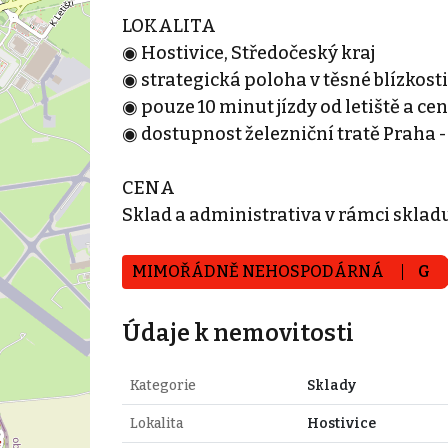
LOKALITA
◉ Hostivice, Středočeský kraj
◉ strategická poloha v těsné blízkosti
◉ pouze 10 minut jízdy od letiště a ce
◉ dostupnost železniční tratě Praha 
CENA
Sklad a administrativa v rámci sklad
MIMOŘÁDNĚ NEHOSPODÁRNÁ
G
Údaje k nemovitosti
Kategorie
Sklady
Lokalita
Hostivice