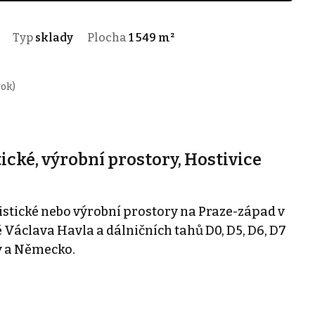
Typ
sklady
Plocha
1 549 m²
rok)
ické, výrobní prostory, Hostivice
stické nebo výrobní prostory na Praze-západ v
tě Václava Havla a dálničních tahů D0, D5, D6, D7
ry a Německo.