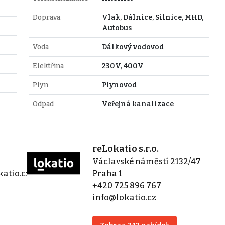
Doprava
Vlak, Dálnice, Silnice, MHD,
Autobus
Voda
Dálkový vodovod
Elektřina
230V, 400V
Plyn
Plynovod
Odpad
Veřejná kanalizace
reLokatio s.r.o.
Václavské náměstí 2132/47
atio.cz
Praha 1
+420 725 896 767
info@lokatio.cz