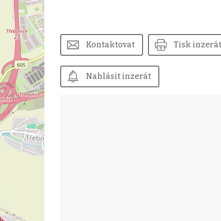
Kontaktovat
Tisk inzerá
Nahlásit inzerát