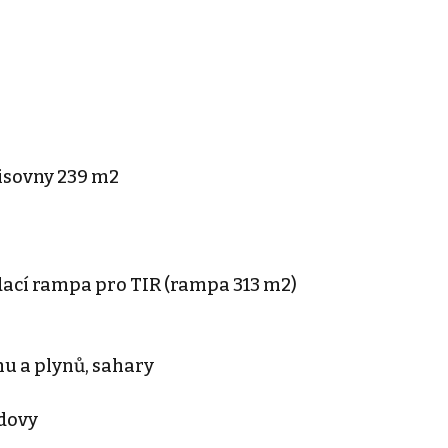
lisovny 239 m2
ádací rampa pro TIR (rampa 313 m2)
u a plynů, sahary
udovy