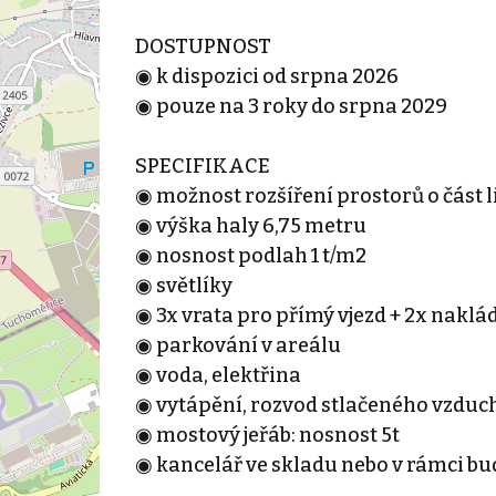
DOSTUPNOST
◉ k dispozici od srpna 2026
◉ pouze na 3 roky do srpna 2029
SPECIFIKACE
◉ možnost rozšíření prostorů o část 
◉ výška haly 6,75 metru
◉ nosnost podlah 1 t/m2
◉ světlíky
◉ 3x vrata pro přímý vjezd + 2x nakl
◉ parkování v areálu
◉ voda, elektřina
◉ vytápění, rozvod stlačeného vzduch
◉ mostový jeřáb: nosnost 5t
◉ kancelář ve skladu nebo v rámci b