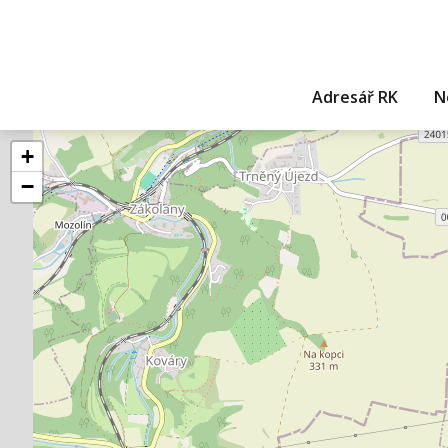
Adresář RK
N
+
−