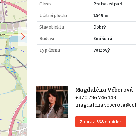
Okres
Praha-západ
Užitná plocha
1.549 m²
Stav objektu
Dobrý
Budova
Smíšená
Typ domu
Patrový
Magdaléna Véberová
+420 736 746 148
magdalena.veberova@lok
Zobraz 338 nabídek