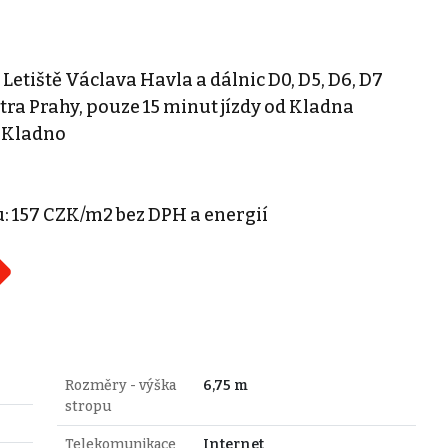
 Letiště Václava Havla a dálnic D0, D5, D6, D7
ntra Prahy, pouze 15 minut jízdy od Kladna
- Kladno
u: 157 CZK/m2 bez DPH a energií
Rozměry - výška
6,75 m
stropu
Telekomunikace
Internet