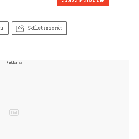
Zobraz 342 nabídek
tu
Sdílet inzerát