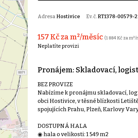
Adresa
Hostivice
Ev. č.
RT1378-00579-2
157 Kč za m²/měsíc
(1 884 Kč za m²/
Neplatíte provizi
Pronájem: Skladovací, logist
BEZ PROVIZE
Nabízíme k pronájmu skladovací, logi
obci Hostivice, v těsné blízkosti Letiš
spojujících Prahu, Plzeň, Karlovy Va
DOSTUPNÁ HALA
◉ hala o velikosti: 1 549 m2