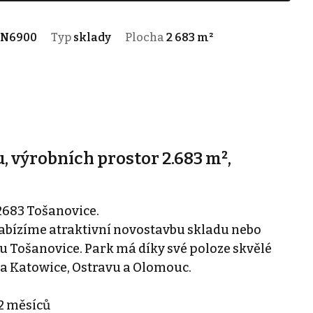
-N6900
Typ
sklady
Plocha
2 683 m²
 výrobních prostor 2.683 m²,
2683 Tošanovice.
nabízíme atraktivní novostavbu skladu nebo
 Tošanovice. Park má díky své poloze skvělé
na Katowice, Ostravu a Olomouc.
12 měsíců