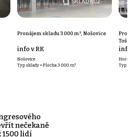
Pronájem skladu 3 000 m², Nošovice
Pronáje
Tošano
info v RK
info v
Nošovice
Horní To
Typ sklady • Plocha 3 000 m²
Typ skla
ongresového
evřít nečekaně
 1500 lidí