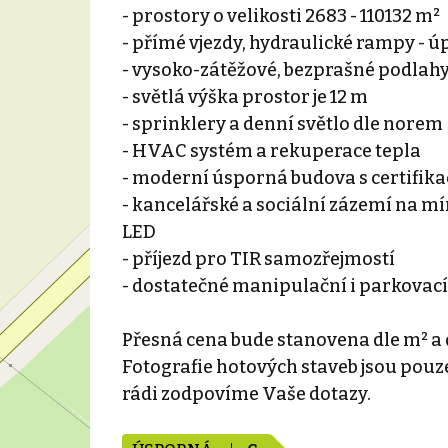
- prostory o velikosti 2683 - 110132 m²
- přímé vjezdy, hydraulické rampy -
- vysoko-zátěžové, bezprašné podlahy
- světlá výška prostor je 12 m
- sprinklery a denní světlo dle norem
- HVAC systém a rekuperace tepla
- moderní úsporná budova s certifik
- kancelářské a sociální zázemí na m
LED
- příjezd pro TIR samozřejmostí
- dostatečné manipulační i parkovací
Přesná cena bude stanovena dle m² a 
Fotografie hotových staveb jsou pouze
rádi zodpovíme Vaše dotazy.