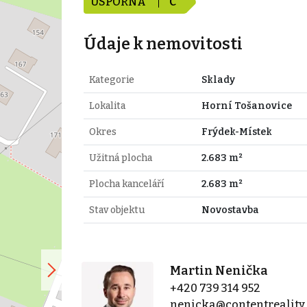
ÚSPORNÁ
C
Údaje k nemovitosti
Kategorie
Sklady
Lokalita
Horní Tošanovice
Okres
Frýdek-Místek
Užitná plocha
2.683 m²
Plocha kanceláří
2.683 m²
Stav objektu
Novostavba
Martin Nenička
+420 739 314 952
nenicka@contentreality.