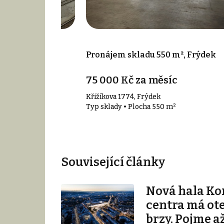
000 m², Paskov
Pronájem skladu 550 m², Frýdek
75 000 Kč za měsíc
Křižíkova 1774, Frýdek
00 m²
Typ sklady • Plocha 550 m²
Související články
Nová hala K
centra má ot
brzy. Pojme až