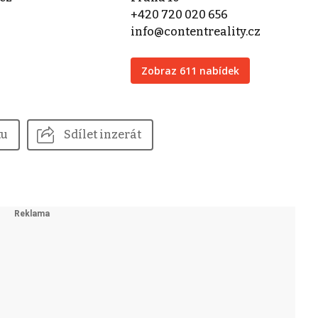
+420 720 020 656
info@contentreality.cz
Zobraz 611 nabídek
tu
Sdílet inzerát