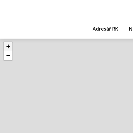
Adresář RK
N
+
−