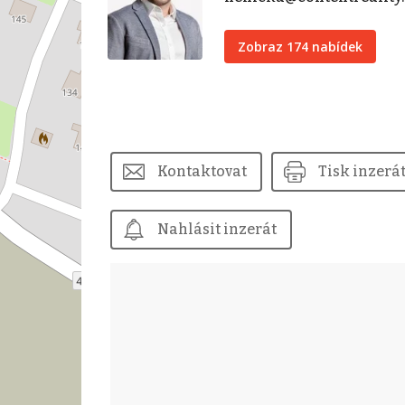
Zobraz 174 nabídek
Kontaktovat
Tisk inzerá
Nahlásit inzerát