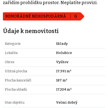
zařídím prohlídku prostor. Neplatíte provizi.
MIMOŘÁDNĚ NEHOSPODÁRNÁ
G
Údaje k nemovitosti
Kategorie
Sklady
Lokalita
Holubice
Okres
Vyškov
Užitná plocha
17.391 m²
Plocha kanceláří
187 m²
Plocha skladů
17.204 m²
Stav objektu
Velmi dobrý