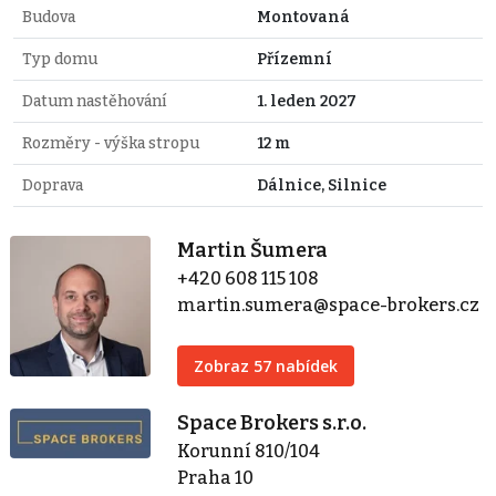
Budova
Montovaná
Typ domu
Přízemní
Datum nastěhování
1. leden 2027
Rozměry - výška stropu
12 m
Doprava
Dálnice, Silnice
Martin Šumera
+420 608 115 108
martin.sumera@space-brokers.cz
Zobraz 57 nabídek
Space Brokers s.r.o.
Korunní 810/104
Praha 10