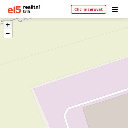
Chci inzerovat
+
−