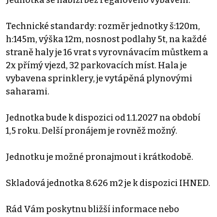
Technické standardy: rozměr jednotky š:120m,
h:145m, výška 12m, nosnost podlahy 5t, na každé
straně haly je 16 vrat s vyrovnávacím můstkem a
2x přímý vjezd, 32 parkovacích míst. Hala je
vybavena sprinklery, je vytápěná plynovými
saharami.
Jednotka bude k dispozici od 1.1.2027 na období
1,5 roku. Delší pronájem je rovněž možný.
Jednotku je možné pronajmout i krátkodobě.
Skladová jednotka 8.626 m2 je k dispozici IHNED.
Rád Vám poskytnu bližší informace nebo