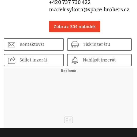
+420 737 730 422
marek.sykora@space-brokers.cz
Zobraz 304 nabídek
Kontaktovat
Tisk inzerátu
Sdílet inzerát
Nahlásit inzerát