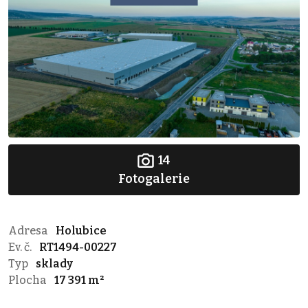
14
Fotogalerie
Adresa
Holubice
Ev. č.
RT1494-00227
Typ
sklady
Plocha
17 391 m²